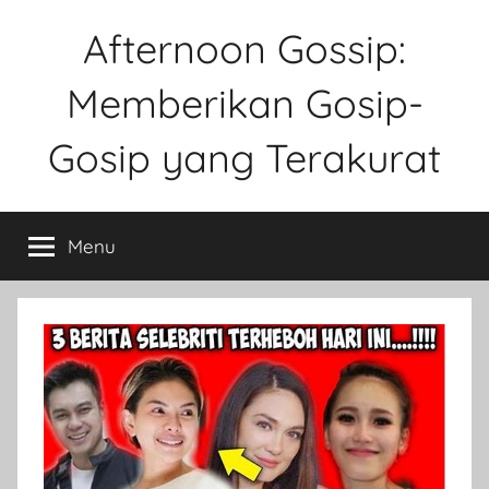
Skip
Afternoon Gossip:
to
content
Memberikan Gosip-
Gosip yang Terakurat
Sebuah
Website
Menu
Tentang
Ke
Gosipan
Di
Berbagai
Kalangan