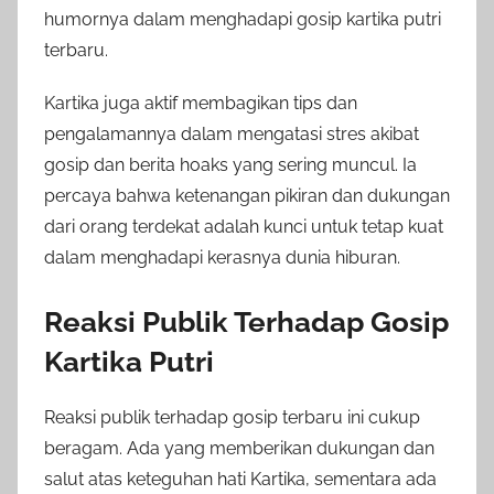
humornya dalam menghadapi gosip kartika putri
terbaru.
Kartika juga aktif membagikan tips dan
pengalamannya dalam mengatasi stres akibat
gosip dan berita hoaks yang sering muncul. Ia
percaya bahwa ketenangan pikiran dan dukungan
dari orang terdekat adalah kunci untuk tetap kuat
dalam menghadapi kerasnya dunia hiburan.
Reaksi Publik Terhadap Gosip
Kartika Putri
Reaksi publik terhadap gosip terbaru ini cukup
beragam. Ada yang memberikan dukungan dan
salut atas keteguhan hati Kartika, sementara ada