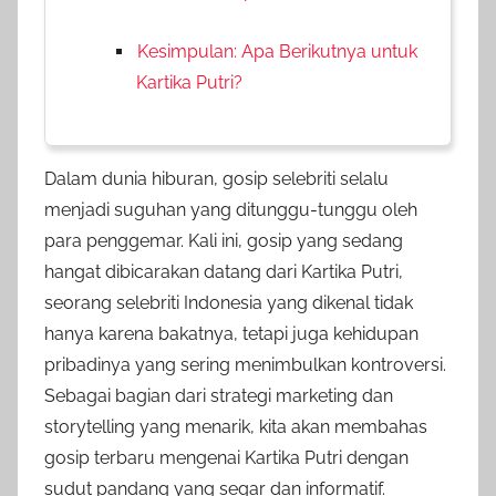
Kesimpulan: Apa Berikutnya untuk
Kartika Putri?
Dalam dunia hiburan, gosip selebriti selalu
menjadi suguhan yang ditunggu-tunggu oleh
para penggemar. Kali ini, gosip yang sedang
hangat dibicarakan datang dari Kartika Putri,
seorang selebriti Indonesia yang dikenal tidak
hanya karena bakatnya, tetapi juga kehidupan
pribadinya yang sering menimbulkan kontroversi.
Sebagai bagian dari strategi marketing dan
storytelling yang menarik, kita akan membahas
gosip terbaru mengenai Kartika Putri dengan
sudut pandang yang segar dan informatif.