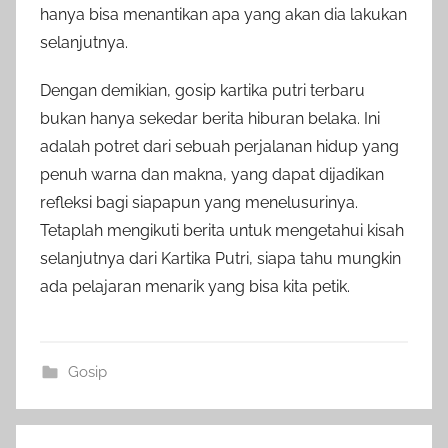
hanya bisa menantikan apa yang akan dia lakukan
selanjutnya.
Dengan demikian, gosip kartika putri terbaru
bukan hanya sekedar berita hiburan belaka. Ini
adalah potret dari sebuah perjalanan hidup yang
penuh warna dan makna, yang dapat dijadikan
refleksi bagi siapapun yang menelusurinya.
Tetaplah mengikuti berita untuk mengetahui kisah
selanjutnya dari Kartika Putri, siapa tahu mungkin
ada pelajaran menarik yang bisa kita petik.
Gosip
Post