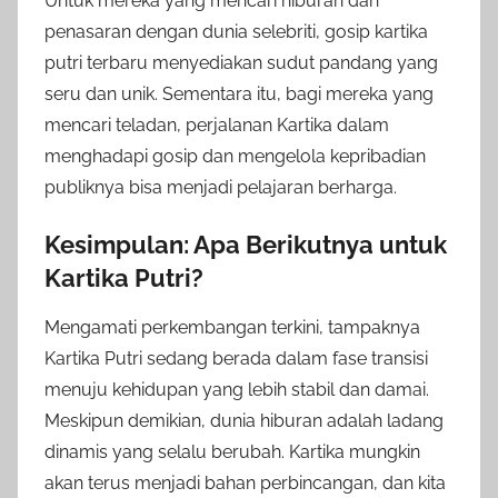
Untuk mereka yang mencari hiburan dan
penasaran dengan dunia selebriti, gosip kartika
putri terbaru menyediakan sudut pandang yang
seru dan unik. Sementara itu, bagi mereka yang
mencari teladan, perjalanan Kartika dalam
menghadapi gosip dan mengelola kepribadian
publiknya bisa menjadi pelajaran berharga.
Kesimpulan: Apa Berikutnya untuk
Kartika Putri?
Mengamati perkembangan terkini, tampaknya
Kartika Putri sedang berada dalam fase transisi
menuju kehidupan yang lebih stabil dan damai.
Meskipun demikian, dunia hiburan adalah ladang
dinamis yang selalu berubah. Kartika mungkin
akan terus menjadi bahan perbincangan, dan kita