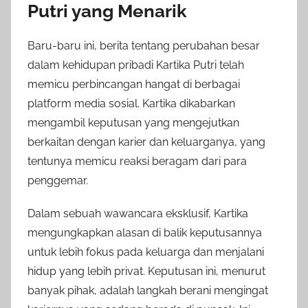
Putri yang Menarik
Baru-baru ini, berita tentang perubahan besar
dalam kehidupan pribadi Kartika Putri telah
memicu perbincangan hangat di berbagai
platform media sosial. Kartika dikabarkan
mengambil keputusan yang mengejutkan
berkaitan dengan karier dan keluarganya, yang
tentunya memicu reaksi beragam dari para
penggemar.
Dalam sebuah wawancara eksklusif, Kartika
mengungkapkan alasan di balik keputusannya
untuk lebih fokus pada keluarga dan menjalani
hidup yang lebih privat. Keputusan ini, menurut
banyak pihak, adalah langkah berani mengingat