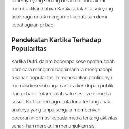
kariernya yang sedang berada di puncak. Ini
membuktikan bahwa Kartika adalah sosok yang
tidak ragu untuk mengambil keputusan demi
kebahagiaan pribadi.
Pendekatan Kartika Terhadap
Popularitas
Kartika Putri, dalam beberapa kesempatan, telah
berbicara mengenai bagaimana ia menghadapi
tekanan popularitas. Ia menekankan pentingnya
memiliki keseimbangan antara kehidupan publik
dan pribadi. Dalam salah satu sesi live di media
sosial, Kartika berbagi cerita lucu tentang anak-
anaknya yang tanpa sengaja memberikan
bocoran informasi kepada media tentang aktivitas
sehari-hari mereka. Ini menunjukkan sisi