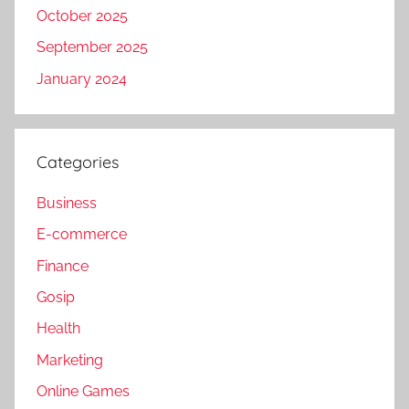
October 2025
September 2025
January 2024
Categories
Business
E-commerce
Finance
Gosip
Health
Marketing
Online Games