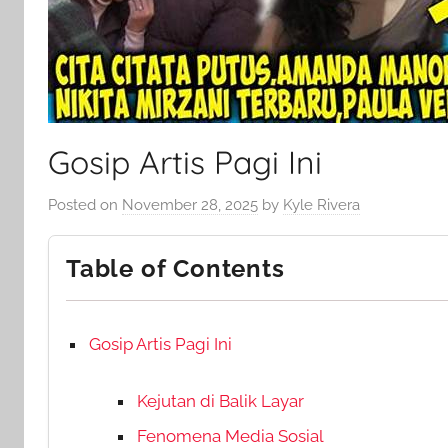
Gosip Artis Pagi Ini
Posted on
November 28, 2025
by
Kyle Rivera
Table of Contents
Gosip Artis Pagi Ini
Kejutan di Balik Layar
Fenomena Media Sosial