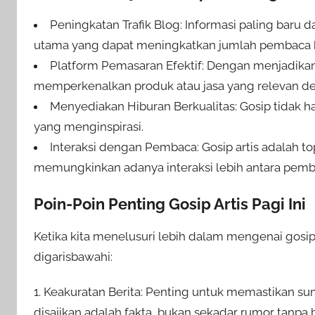
Peningkatan Trafik Blog: Informasi paling baru da
utama yang dapat meningkatkan jumlah pembaca 
Platform Pemasaran Efektif: Dengan menjadikan 
memperkenalkan produk atau jasa yang relevan de
Menyediakan Hiburan Berkualitas: Gosip tidak ha
yang menginspirasi.
Interaksi dengan Pembaca: Gosip artis adalah 
memungkinkan adanya interaksi lebih antara pemb
Poin-Poin Penting Gosip Artis Pagi Ini
Ketika kita menelusuri lebih dalam mengenai gosip 
digarisbawahi:
1. Keakuratan Berita: Penting untuk memastikan su
disajikan adalah fakta, bukan sekadar rumor tanpa b