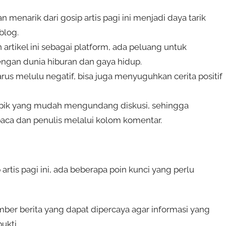
n menarik dari gosip artis pagi ini menjadi daya tarik
blog.
artikel ini sebagai platform, ada peluang untuk
ngan dunia hiburan dan gaya hidup.
rus melulu negatif, bisa juga menyuguhkan cerita positif
topik yang mudah mengundang diskusi, sehingga
aca dan penulis melalui kolom komentar.
artis pagi ini, ada beberapa poin kunci yang perlu
mber berita yang dapat dipercaya agar informasi yang
ukti.