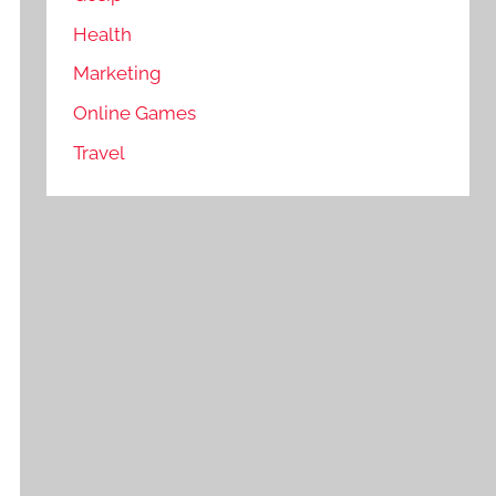
Health
Marketing
Online Games
Travel