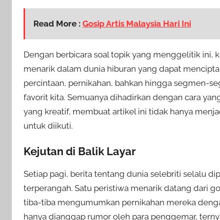
Read More :
Gosip Artis Malaysia Hari Ini
Dengan berbicara soal topik yang menggelitik in
menarik dalam dunia hiburan yang dapat menciptak
percintaan, pernikahan, bahkan hingga segmen-seg
favorit kita. Semuanya dihadirkan dengan cara yan
yang kreatif, membuat artikel ini tidak hanya menja
untuk diikuti.
Kejutan di Balik Layar
Setiap pagi, berita tentang dunia selebriti selalu
terperangah. Satu peristiwa menarik datang dari gosi
tiba-tiba mengumumkan pernikahan mereka dengan
hanya dianggap rumor oleh para penggemar, tern