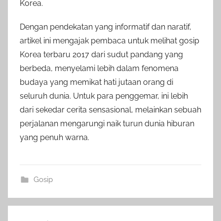
Korea.
Dengan pendekatan yang informatif dan naratif,
artikel ini mengajak pembaca untuk melihat gosip
Korea terbaru 2017 dari sudut pandang yang
berbeda, menyelami lebih dalam fenomena
budaya yang memikat hati jutaan orang di
seluruh dunia. Untuk para penggemar, ini lebih
dari sekedar cerita sensasional, melainkan sebuah
perjalanan mengarungi naik turun dunia hiburan
yang penuh warna.
Gosip
Post