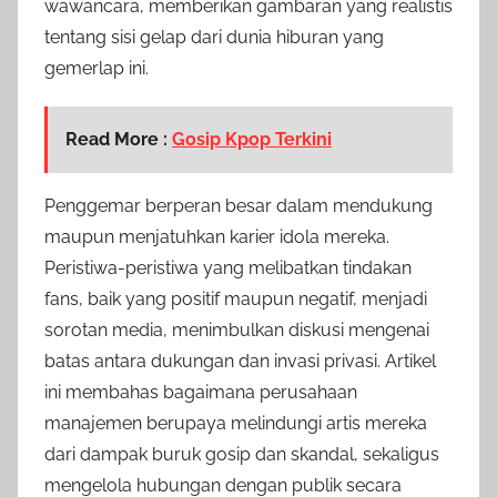
wawancara, memberikan gambaran yang realistis
tentang sisi gelap dari dunia hiburan yang
gemerlap ini.
Read More :
Gosip Kpop Terkini
Penggemar berperan besar dalam mendukung
maupun menjatuhkan karier idola mereka.
Peristiwa-peristiwa yang melibatkan tindakan
fans, baik yang positif maupun negatif, menjadi
sorotan media, menimbulkan diskusi mengenai
batas antara dukungan dan invasi privasi. Artikel
ini membahas bagaimana perusahaan
manajemen berupaya melindungi artis mereka
dari dampak buruk gosip dan skandal, sekaligus
mengelola hubungan dengan publik secara