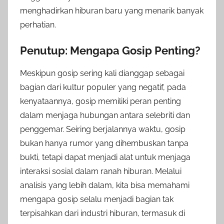
menghadirkan hiburan baru yang menarik banyak
perhatian.
Penutup: Mengapa Gosip Penting?
Meskipun gosip sering kali dianggap sebagai
bagian dari kultur populer yang negatif, pada
kenyataannya, gosip memiliki peran penting
dalam menjaga hubungan antara selebriti dan
penggemar. Seiring berjalannya waktu, gosip
bukan hanya rumor yang dihembuskan tanpa
bukti, tetapi dapat menjadi alat untuk menjaga
interaksi sosial dalam ranah hiburan. Melalui
analisis yang lebih dalam, kita bisa memahami
mengapa gosip selalu menjadi bagian tak
terpisahkan dari industri hiburan, termasuk di