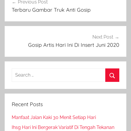
Previous Post
navigation
Terbaru Gambar Truk Anti Gosip
Next Post
Gosip Artis Hari Ini Di Insert Juni 2020
Search
for:
Search
Recent Posts
Manfaat Jalan Kaki 30 Menit Setiap Hari
Ihsg Hari Ini Bergerak Variatif Di Tengah Tekanan