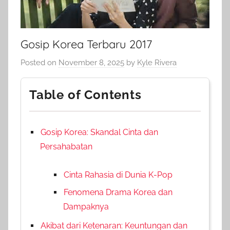
Gosip Korea Terbaru 2017
Posted on
November 8, 2025
by
Kyle Rivera
Table of Contents
Gosip Korea: Skandal Cinta dan
Persahabatan
Cinta Rahasia di Dunia K-Pop
Fenomena Drama Korea dan
Dampaknya
Akibat dari Ketenaran: Keuntungan dan