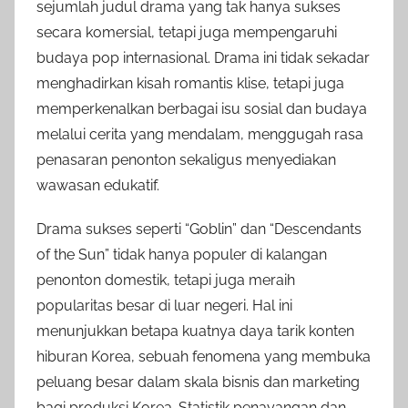
sejumlah judul drama yang tak hanya sukses
secara komersial, tetapi juga mempengaruhi
budaya pop internasional. Drama ini tidak sekadar
menghadirkan kisah romantis klise, tetapi juga
memperkenalkan berbagai isu sosial dan budaya
melalui cerita yang mendalam, menggugah rasa
penasaran penonton sekaligus menyediakan
wawasan edukatif.
Drama sukses seperti “Goblin” dan “Descendants
of the Sun” tidak hanya populer di kalangan
penonton domestik, tetapi juga meraih
popularitas besar di luar negeri. Hal ini
menunjukkan betapa kuatnya daya tarik konten
hiburan Korea, sebuah fenomena yang membuka
peluang besar dalam skala bisnis dan marketing
bagi produksi Korea. Statistik penayangan dan