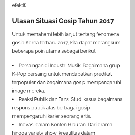
efektif.
Ulasan Situasi Gosip Tahun 2017
Untuk memahami lebih lanjut tentang fenomena
gosip Korea terbaru 2017, kita dapat merangkum
beberapa poin utama sebagai berikut:
Persaingan di Industri Musik: Bagaimana grup
K-Pop bersaing untuk mendapatkan predikat
terpopuler dan bagaimana gosip mempengaruhi
image mereka.
Reaksi Publik dan Fans: Studi kasus bagaimana
respons publik atas berbagai gosip
mempengaruhi karier seorang artis.
Inovasi dalam Konten Hiburan: Dari drama
hingga variety show, kreatifitas dalam