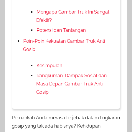
Mengapa Gambar Truk Ini Sangat
Efektif?
Potensi dan Tantangan
Poin-Poin Kekuatan Gambar Truk Anti
Gosip
Kesimpulan
Rangkuman: Dampak Sosial dan
Masa Depan Gambar Truk Anti
Gosip
Pernahkah Anda merasa terjebak dalam lingkaran
gosip yang tak ada habisnya? Kehidupan