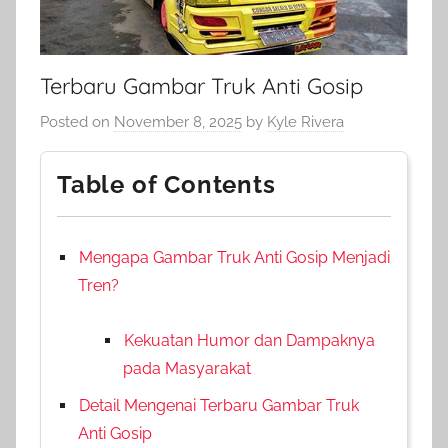
Terbaru Gambar Truk Anti Gosip
Posted on
November 8, 2025
by
Kyle Rivera
Table of Contents
Mengapa Gambar Truk Anti Gosip Menjadi
Tren?
Kekuatan Humor dan Dampaknya
pada Masyarakat
Detail Mengenai Terbaru Gambar Truk
Anti Gosip