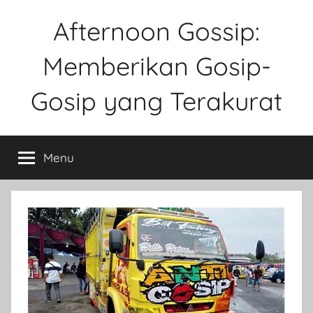
Skip
Afternoon Gossip:
to
content
Memberikan Gosip-
Gosip yang Terakurat
Sebuah
Website
Menu
Tentang
Ke
Gosipan
Di
Berbagai
Kalangan