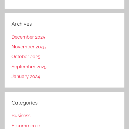
Archives
December 2025
November 2025
October 2025
September 2025
January 2024
Categories
Business
E-commerce