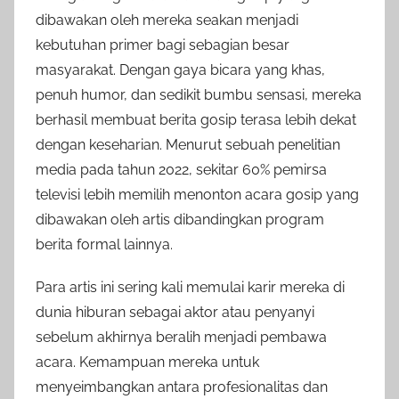
dibawakan oleh mereka seakan menjadi
kebutuhan primer bagi sebagian besar
masyarakat. Dengan gaya bicara yang khas,
penuh humor, dan sedikit bumbu sensasi, mereka
berhasil membuat berita gosip terasa lebih dekat
dengan keseharian. Menurut sebuah penelitian
media pada tahun 2022, sekitar 60% pemirsa
televisi lebih memilih menonton acara gosip yang
dibawakan oleh artis dibandingkan program
berita formal lainnya.
Para artis ini sering kali memulai karir mereka di
dunia hiburan sebagai aktor atau penyanyi
sebelum akhirnya beralih menjadi pembawa
acara. Kemampuan mereka untuk
menyeimbangkan antara profesionalitas dan