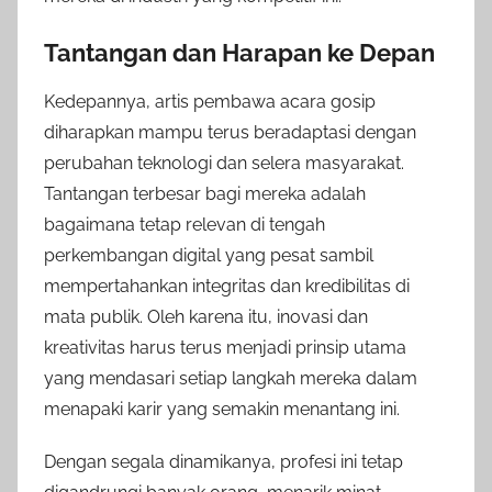
Tantangan dan Harapan ke Depan
Kedepannya, artis pembawa acara gosip
diharapkan mampu terus beradaptasi dengan
perubahan teknologi dan selera masyarakat.
Tantangan terbesar bagi mereka adalah
bagaimana tetap relevan di tengah
perkembangan digital yang pesat sambil
mempertahankan integritas dan kredibilitas di
mata publik. Oleh karena itu, inovasi dan
kreativitas harus terus menjadi prinsip utama
yang mendasari setiap langkah mereka dalam
menapaki karir yang semakin menantang ini.
Dengan segala dinamikanya, profesi ini tetap