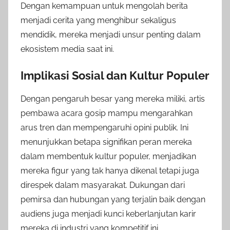
Dengan kemampuan untuk mengolah berita
menjadi cerita yang menghibur sekaligus
mendidik, mereka menjadi unsur penting dalam
ekosistem media saat ini.
Implikasi Sosial dan Kultur Populer
Dengan pengaruh besar yang mereka miliki, artis
pembawa acara gosip mampu mengarahkan
arus tren dan mempengaruhi opini publik. Ini
menunjukkan betapa signifikan peran mereka
dalam membentuk kultur populer, menjadikan
mereka figur yang tak hanya dikenal tetapi juga
direspek dalam masyarakat. Dukungan dari
pemirsa dan hubungan yang terjalin baik dengan
audiens juga menjadi kunci keberlanjutan karir
mereka di industri yang kompetitif ini.