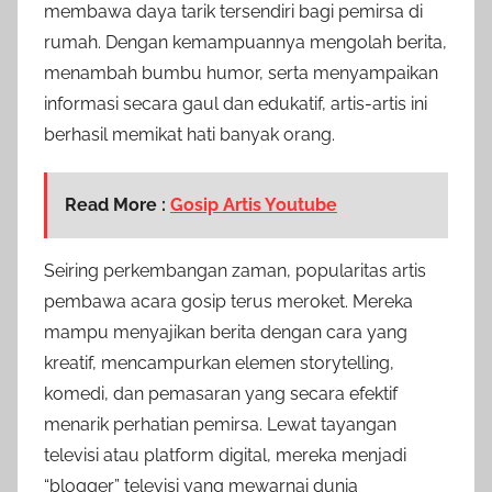
membawa daya tarik tersendiri bagi pemirsa di
rumah. Dengan kemampuannya mengolah berita,
menambah bumbu humor, serta menyampaikan
informasi secara gaul dan edukatif, artis-artis ini
berhasil memikat hati banyak orang.
Read More :
Gosip Artis Youtube
Seiring perkembangan zaman, popularitas artis
pembawa acara gosip terus meroket. Mereka
mampu menyajikan berita dengan cara yang
kreatif, mencampurkan elemen storytelling,
komedi, dan pemasaran yang secara efektif
menarik perhatian pemirsa. Lewat tayangan
televisi atau platform digital, mereka menjadi
“blogger” televisi yang mewarnai dunia