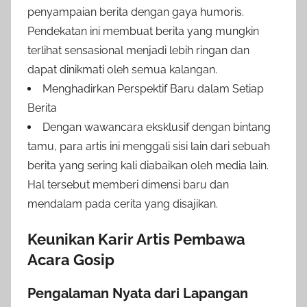
penyampaian berita dengan gaya humoris.
Pendekatan ini membuat berita yang mungkin
terlihat sensasional menjadi lebih ringan dan
dapat dinikmati oleh semua kalangan.
Menghadirkan Perspektif Baru dalam Setiap
Berita
Dengan wawancara eksklusif dengan bintang
tamu, para artis ini menggali sisi lain dari sebuah
berita yang sering kali diabaikan oleh media lain.
Hal tersebut memberi dimensi baru dan
mendalam pada cerita yang disajikan.
Keunikan Karir Artis Pembawa
Acara Gosip
Pengalaman Nyata dari Lapangan