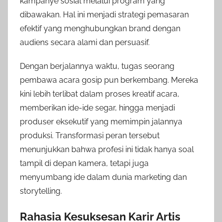
kampanye sosial melalui program yang
dibawakan. Hal ini menjadi strategi pemasaran
efektif yang menghubungkan brand dengan
audiens secara alami dan persuasif.
Dengan berjalannya waktu, tugas seorang
pembawa acara gosip pun berkembang. Mereka
kini lebih terlibat dalam proses kreatif acara,
memberikan ide-ide segar, hingga menjadi
produser eksekutif yang memimpin jalannya
produksi. Transformasi peran tersebut
menunjukkan bahwa profesi ini tidak hanya soal
tampil di depan kamera, tetapi juga
menyumbang ide dalam dunia marketing dan
storytelling.
Rahasia Kesuksesan Karir Artis