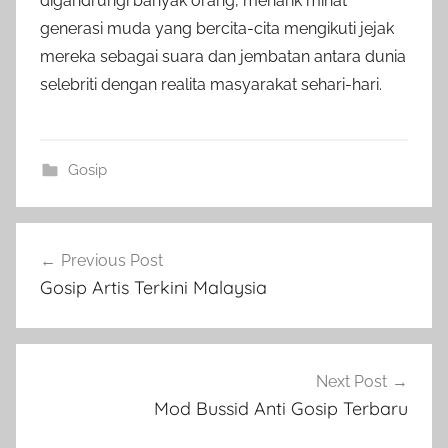
digandrungi banyak orang, menarik minat
generasi muda yang bercita-cita mengikuti jejak
mereka sebagai suara dan jembatan antara dunia
selebriti dengan realita masyarakat sehari-hari.
Gosip
Post
Previous Post
navigation
Gosip Artis Terkini Malaysia
Next Post
Mod Bussid Anti Gosip Terbaru