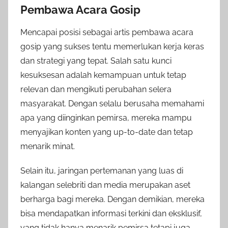
Pembawa Acara Gosip
Mencapai posisi sebagai artis pembawa acara
gosip yang sukses tentu memerlukan kerja keras
dan strategi yang tepat. Salah satu kunci
kesuksesan adalah kemampuan untuk tetap
relevan dan mengikuti perubahan selera
masyarakat. Dengan selalu berusaha memahami
apa yang diinginkan pemirsa, mereka mampu
menyajikan konten yang up-to-date dan tetap
menarik minat.
Selain itu, jaringan pertemanan yang luas di
kalangan selebriti dan media merupakan aset
berharga bagi mereka. Dengan demikian, mereka
bisa mendapatkan informasi terkini dan eksklusif,
yang tidak hanya menarik pemirsa tetapi juga