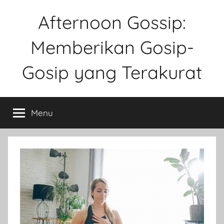
Skip
Afternoon Gossip:
to
content
Memberikan Gosip-
Gosip yang Terakurat
Sebuah
Website
Menu
Tentang
Ke
Gosipan
Di
Berbagai
Kalangan