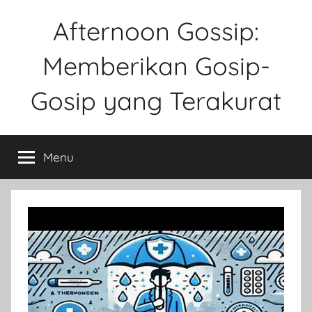
Skip
Afternoon Gossip:
to
content
Memberikan Gosip-
Gosip yang Terakurat
Sebuah
Website
Menu
Tentang
Ke
Gosipan
Di
Berbagai
Kalangan