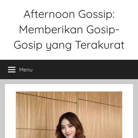
Skip
Afternoon Gossip:
to
content
Memberikan Gosip-
Gosip yang Terakurat
Sebuah
Website
Menu
Tentang
Ke
Gosipan
Di
Berbagai
Kalangan