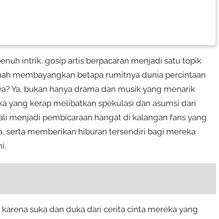
nuh intrik, gosip artis berpacaran menjadi satu topik
ernah membayangkan betapa rumitnya dunia percintaan
nya? Ya, bukan hanya drama dan musik yang menarik
reka yang kerap melibatkan spekulasi dan asumsi dari
kali menjadi pembicaraan hangat di kalangan fans yang
a, serta memberikan hiburan tersendiri bagi mereka
i.
 karena suka dan duka dari cerita cinta mereka yang