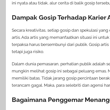
ini nyata atau tidak, alur cerita di balik gosip ters
Dampak Gosip Terhadap Karier A
Secara kreativitas, setiap gosip dan spekulasi ya
artis. Ada artis yang memanfaatkan situasi ini unt
terpaksa harus bersembunyi dari publik. Gosip art
tetapi juga risiko.
Dalam dunia pemasaran, perhatian publik adalah s
mungkin melihat gosip ini sebagai peluang emas.
memiliki batas. Tidak jarang gosip percintaan bera
terancam gagal. Maka, para selebriti dan agensi ha
Bagaimana Penggemar Menangga