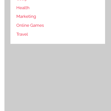
Health
Marketing
Online Games
Travel