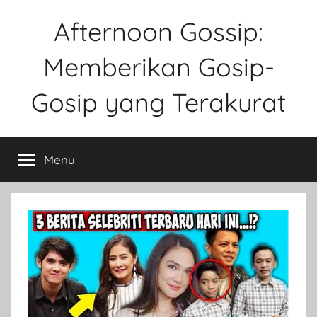
Skip
Afternoon Gossip:
to
content
Memberikan Gosip-
Gosip yang Terakurat
Sebuah
Website
Menu
Tentang
Ke
Gosipan
Di
Berbagai
Kalangan