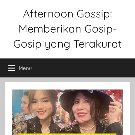
Skip
Afternoon Gossip:
to
content
Memberikan Gosip-
Gosip yang Terakurat
Sebuah
Website
Menu
Tentang
Ke
Gosipan
Di
Berbagai
Kalangan