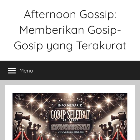
Skip
Afternoon Gossip:
to
content
Memberikan Gosip-
Gosip yang Terakurat
Sebuah
Website
Menu
Tentang
Ke
Gosipan
Di
Berbagai
Kalangan