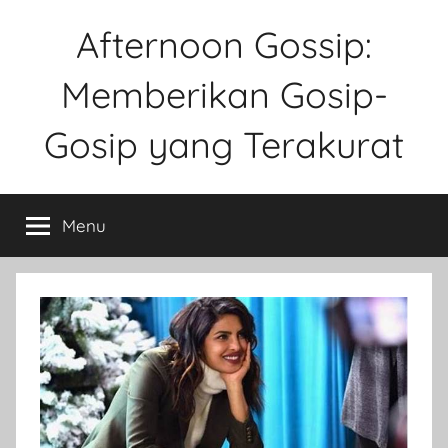
Skip
Afternoon Gossip:
to
content
Memberikan Gosip-
Gosip yang Terakurat
Sebuah
Website
Menu
Tentang
Ke
Gosipan
Di
Berbagai
Kalangan