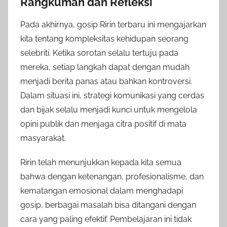
Rangkuman dan Refleksi
Pada akhirnya, gosip Ririn terbaru ini mengajarkan
kita tentang kompleksitas kehidupan seorang
selebriti. Ketika sorotan selalu tertuju pada
mereka, setiap langkah dapat dengan mudah
menjadi berita panas atau bahkan kontroversi.
Dalam situasi ini, strategi komunikasi yang cerdas
dan bijak selalu menjadi kunci untuk mengelola
opini publik dan menjaga citra positif di mata
masyarakat.
Ririn telah menunjukkan kepada kita semua
bahwa dengan ketenangan, profesionalisme, dan
kematangan emosional dalam menghadapi
gosip, berbagai masalah bisa ditangani dengan
cara yang paling efektif. Pembelajaran ini tidak