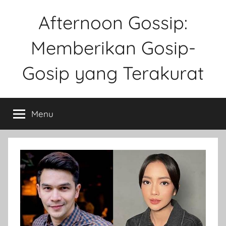
Skip
Afternoon Gossip:
to
content
Memberikan Gosip-
Gosip yang Terakurat
Sebuah
Website
Menu
Tentang
Ke
Gosipan
Di
Berbagai
Kalangan