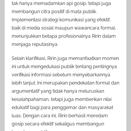
tak hanya memadamkan api gosip, tetapi juga
membangun citra positif di mata publik.
Implementasi strategi komunikasi yang efektif,
baik di media sosial maupun wawancara formal,
menunjukkan betapa profesionalnya Ririn dalam
menjaga reputasinya.
Selain klarifikasi, Ririn juga memanfaatkan momen
ini untuk mengedukasi publik tentang pentingnya
verifikasi informasi sebelum menyebarkannya
lebih lanjut. Ini merupakan pendekatan formal dan
argumentatif yang tidak hanya meluruskan
kesalahpahaman, tetapi juga memberikan nilai
edukatif bagi para penggemar dan masyarakat
luas. Dengan cara ini, Ririn berhasil meredam
gosip secara efektif sekaligus membangun