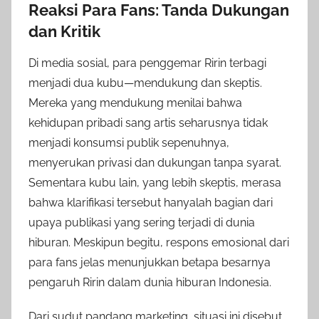
Reaksi Para Fans: Tanda Dukungan
dan Kritik
Di media sosial, para penggemar Ririn terbagi
menjadi dua kubu—mendukung dan skeptis.
Mereka yang mendukung menilai bahwa
kehidupan pribadi sang artis seharusnya tidak
menjadi konsumsi publik sepenuhnya,
menyerukan privasi dan dukungan tanpa syarat.
Sementara kubu lain, yang lebih skeptis, merasa
bahwa klarifikasi tersebut hanyalah bagian dari
upaya publikasi yang sering terjadi di dunia
hiburan. Meskipun begitu, respons emosional dari
para fans jelas menunjukkan betapa besarnya
pengaruh Ririn dalam dunia hiburan Indonesia.
Dari sudut pandang marketing, situasi ini disebut