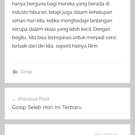
hanya berguna bagi mereka yang berada di
industri hiburan, tetapi juga dalam kehidupan
sehari-hari kita, ketika menghadapi tantangan
serupa dalam skala yang lebih kecil. Dengan
begitu, kita bisa terinspirasi untuk menjadi versi
terbaik dari diri kita, seperti halnya Ririn.
Gosip
Post
Previous Post
navigation
Gosip Seleb Hari Ini Terbaru