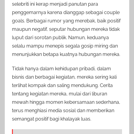
selebriti ini kerap menjadi panutan para
penggemarnya karena dianggap sebagai couple
goals. Berbagai rumor yang merebak, baik positif
maupun negatif, seputar hubungan mereka tidak
luput dari sorotan publik. Namun, keduanya
selalu mampu menepis segala gosip miring dan
menunjukkan betapa kuatnya hubungan mereka.
Tidak hanya dalam kehidupan pribadi, dalam
bisnis dan berbagai kegiatan, mereka sering kali
terlihat kompak dan saling mendukung. Cerita
tentang kegiatan mereka, mulai dari liburan
mewah hingga momen kebersamaan sederhana,
terus menghiasi media sosial dan memberikan
semangat positif bagi khalayak luas.