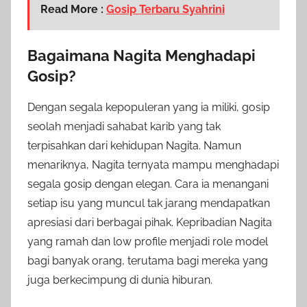
Read More :
Gosip Terbaru Syahrini
Bagaimana Nagita Menghadapi
Gosip?
Dengan segala kepopuleran yang ia miliki, gosip
seolah menjadi sahabat karib yang tak
terpisahkan dari kehidupan Nagita. Namun
menariknya, Nagita ternyata mampu menghadapi
segala gosip dengan elegan. Cara ia menangani
setiap isu yang muncul tak jarang mendapatkan
apresiasi dari berbagai pihak. Kepribadian Nagita
yang ramah dan low profile menjadi role model
bagi banyak orang, terutama bagi mereka yang
juga berkecimpung di dunia hiburan.