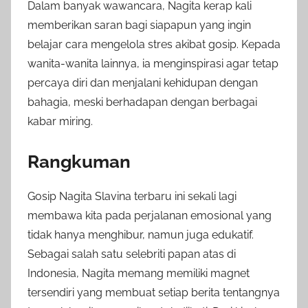
Dalam banyak wawancara, Nagita kerap kali
memberikan saran bagi siapapun yang ingin
belajar cara mengelola stres akibat gosip. Kepada
wanita-wanita lainnya, ia menginspirasi agar tetap
percaya diri dan menjalani kehidupan dengan
bahagia, meski berhadapan dengan berbagai
kabar miring.
Rangkuman
Gosip Nagita Slavina terbaru ini sekali lagi
membawa kita pada perjalanan emosional yang
tidak hanya menghibur, namun juga edukatif.
Sebagai salah satu selebriti papan atas di
Indonesia, Nagita memang memiliki magnet
tersendiri yang membuat setiap berita tentangnya