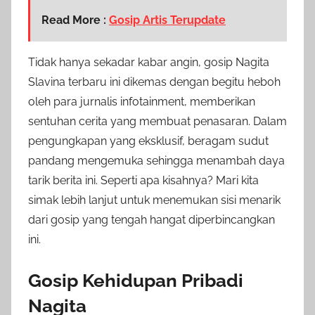
Read More :
Gosip Artis Terupdate
Tidak hanya sekadar kabar angin, gosip Nagita
Slavina terbaru ini dikemas dengan begitu heboh
oleh para jurnalis infotainment, memberikan
sentuhan cerita yang membuat penasaran. Dalam
pengungkapan yang eksklusif, beragam sudut
pandang mengemuka sehingga menambah daya
tarik berita ini. Seperti apa kisahnya? Mari kita
simak lebih lanjut untuk menemukan sisi menarik
dari gosip yang tengah hangat diperbincangkan
ini.
Gosip Kehidupan Pribadi
Nagita