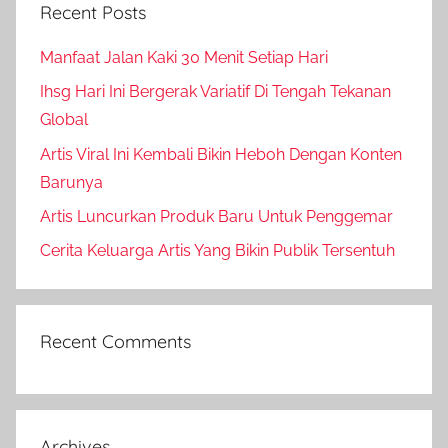
Recent Posts
Manfaat Jalan Kaki 30 Menit Setiap Hari
Ihsg Hari Ini Bergerak Variatif Di Tengah Tekanan
Global
Artis Viral Ini Kembali Bikin Heboh Dengan Konten
Barunya
Artis Luncurkan Produk Baru Untuk Penggemar
Cerita Keluarga Artis Yang Bikin Publik Tersentuh
Recent Comments
Archives