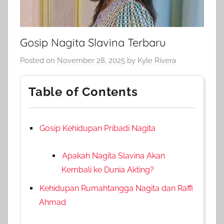
Gosip Nagita Slavina Terbaru
Posted on
November 28, 2025
by
Kyle Rivera
Table of Contents
Gosip Kehidupan Pribadi Nagita
Apakah Nagita Slavina Akan
Kembali ke Dunia Akting?
Kehidupan Rumahtangga Nagita dan Raffi
Ahmad