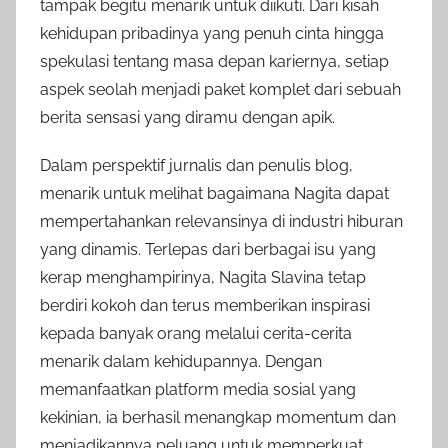
tampak begitu menarik untuk diikuti. Dari kisah
kehidupan pribadinya yang penuh cinta hingga
spekulasi tentang masa depan kariernya, setiap
aspek seolah menjadi paket komplet dari sebuah
berita sensasi yang diramu dengan apik.
Dalam perspektif jurnalis dan penulis blog,
menarik untuk melihat bagaimana Nagita dapat
mempertahankan relevansinya di industri hiburan
yang dinamis. Terlepas dari berbagai isu yang
kerap menghampirinya, Nagita Slavina tetap
berdiri kokoh dan terus memberikan inspirasi
kepada banyak orang melalui cerita-cerita
menarik dalam kehidupannya. Dengan
memanfaatkan platform media sosial yang
kekinian, ia berhasil menangkap momentum dan
menjadikannya peluang untuk memperkuat