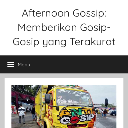
Skip
Afternoon Gossip:
to
content
Memberikan Gosip-
Gosip yang Terakurat
Sebuah
Website
Menu
Tentang
Ke
Gosipan
Di
Berbagai
Kalangan