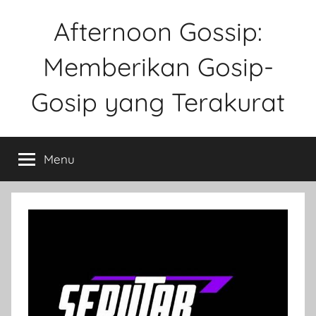
Skip
Afternoon Gossip:
to
content
Memberikan Gosip-
Gosip yang Terakurat
Sebuah
Website
Menu
Tentang
Ke
Gosipan
Di
Berbagai
Kalangan