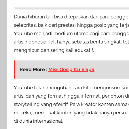
Dunia hiburan tak bisa dilepaskan dari para pengg
selebritas, baik dari prestasi hingga gosip yang terjad
YouTube menjadi medium utama bagi para penggem
artis Indonesia. Tak hanya sebatas berita singkat, 
menghibur, dan sering kali edukatif.
Read More :
Miss Gosip Itu Siapa
YouTube telah mengubah cara kita mengonsumsi inf
artis, dari yang formal hingga informal, penonton 
storytelling yang efektif. Para kreator konten se
mereka, membuat konten yang tidak hanya persuasif
di dunia internasional.