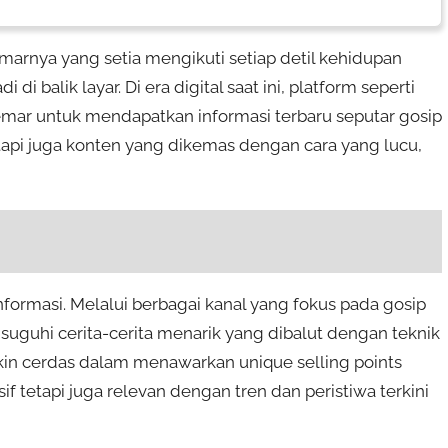
emarnya yang setia mengikuti setiap detil kehidupan
i di balik layar. Di era digital saat ini, platform seperti
ar untuk mendapatkan informasi terbaru seputar gosip
tetapi juga konten yang dikemas dengan cara yang lucu,
ormasi. Melalui berbagai kanal yang fokus pada gosip
disuguhi cerita-cerita menarik yang dibalut dengan teknik
makin cerdas dalam menawarkan unique selling points
 tetapi juga relevan dengan tren dan peristiwa terkini