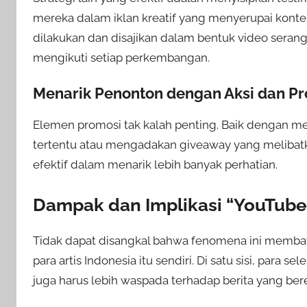
mereka dalam iklan kreatif yang menyerupai konte
dilakukan dan disajikan dalam bentuk video seran
mengikuti setiap perkembangan.
Menarik Penonton dengan Aksi dan P
Elemen promosi tak kalah penting. Baik dengan me
tertentu atau mengadakan giveaway yang melibatka
efektif dalam menarik lebih banyak perhatian.
Dampak dan Implikasi “YouTube 
Tidak dapat disangkal bahwa fenomena ini memba
para artis Indonesia itu sendiri. Di satu sisi, para se
juga harus lebih waspada terhadap berita yang be