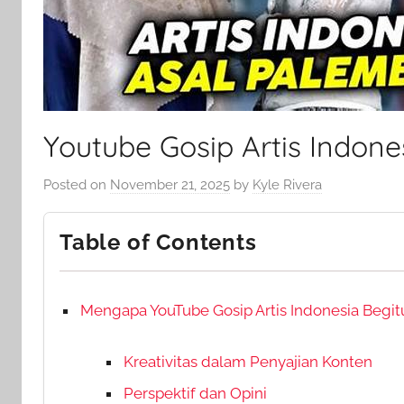
Youtube Gosip Artis Indone
Posted on
November 21, 2025
by
Kyle Rivera
Table of Contents
Mengapa YouTube Gosip Artis Indonesia Begit
Kreativitas dalam Penyajian Konten
Perspektif dan Opini