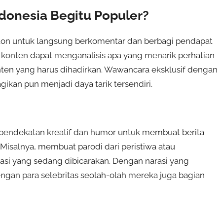
donesia Begitu Populer?
nton untuk langsung berkomentar dan berbagi pendapat
r konten dapat menganalisis apa yang menarik perhatian
nten yang harus dihadirkan. Wawancara eksklusif dengan
kan pun menjadi daya tarik tersendiri.
 pendekatan kreatif dan humor untuk membuat berita
Misalnya, membuat parodi dari peristiwa atau
i yang sedang dibicarakan. Dengan narasi yang
ngan para selebritas seolah-olah mereka juga bagian