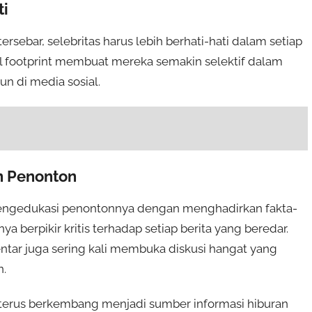
ti
sebar, selebritas harus lebih berhati-hati dalam setiap
l footprint membuat mereka semakin selektif dalam
un di media sosial.
n Penonton
a mengedukasi penontonnya dengan menghadirkan fakta-
ya berpikir kritis terhadap setiap berita yang beredar.
tar juga sering kali membuka diskusi hangat yang
n.
” terus berkembang menjadi sumber informasi hiburan