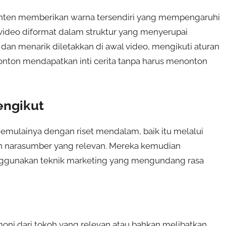
 konten memberikan warna tersendiri yang mempengaruhi
video diformat dalam struktur yang menyerupai
g dan menarik diletakkan di awal video, mengikuti aturan
nonton mendapatkan inti cerita tanpa harus menonton
engikut
emulainya dengan riset mendalam, baik itu melalui
an narasumber yang relevan. Mereka kemudian
ggunakan teknik marketing yang mengundang rasa
imoni dari tokoh yang relevan atau bahkan melibatkan