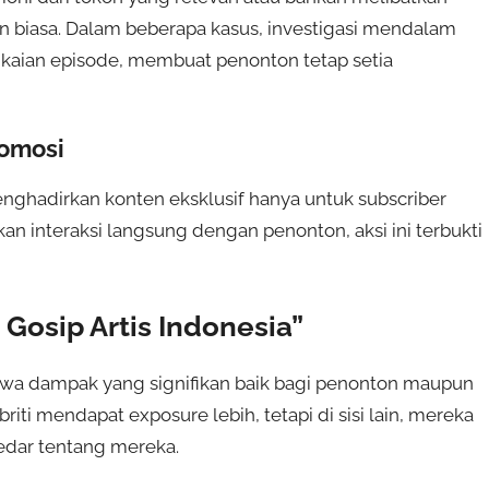
n biasa. Dalam beberapa kasus, investigasi mendalam
gkaian episode, membuat penonton tetap setia
romosi
nghadirkan konten eksklusif hanya untuk subscriber
n interaksi langsung dengan penonton, aksi ini terbukti
Gosip Artis Indonesia”
wa dampak yang signifikan baik bagi penonton maupun
lebriti mendapat exposure lebih, tetapi di sisi lain, mereka
redar tentang mereka.