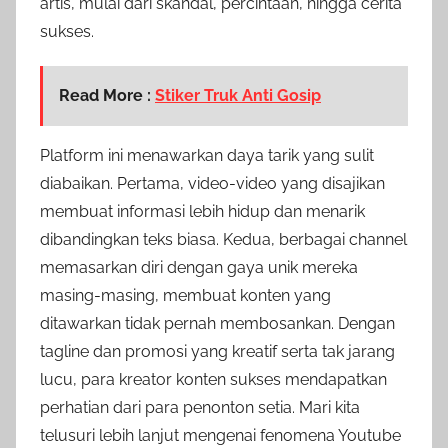
artis, mulai dari skandal, percintaan, hingga cerita
sukses.
Read More :
Stiker Truk Anti Gosip
Platform ini menawarkan daya tarik yang sulit
diabaikan. Pertama, video-video yang disajikan
membuat informasi lebih hidup dan menarik
dibandingkan teks biasa. Kedua, berbagai channel
memasarkan diri dengan gaya unik mereka
masing-masing, membuat konten yang
ditawarkan tidak pernah membosankan. Dengan
tagline dan promosi yang kreatif serta tak jarang
lucu, para kreator konten sukses mendapatkan
perhatian dari para penonton setia. Mari kita
telusuri lebih lanjut mengenai fenomena Youtube