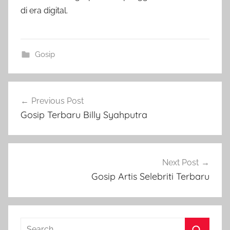
di era digital.
Gosip
Post
Previous Post
navigation
Gosip Terbaru Billy Syahputra
Next Post
Gosip Artis Selebriti Terbaru
Search