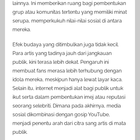
lainnya. Ini memberikan ruang bagi pembentukan
grup atau komunitas tertentu yang memiliki minat
serupa, memperkukuh nilai-nilai sosial di antara
mereka.
Efek budaya yang ditimbulkan juga tidak kecil.
Para artis yang tadinya jauh dari jangkauan
publik, kini terasa lebih dekat. Pengaruh ini
membuat fans merasa lebih terhubung dengan
idola mereka, meskipun hanya lewat layar kaca.
Selain itu, internet menjadi alat bagi publik untuk
ikut serta dalam pembentukan imej atau reputasi
seorang selebriti. Dimana pada akhirnya, media
sosial dikombinasi dengan gosip YouTube,
menjadi penentu arah dari citra sang artis di mata
publik.