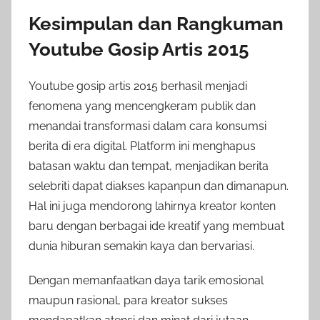
Kesimpulan dan Rangkuman
Youtube Gosip Artis 2015
Youtube gosip artis 2015 berhasil menjadi
fenomena yang mencengkeram publik dan
menandai transformasi dalam cara konsumsi
berita di era digital. Platform ini menghapus
batasan waktu dan tempat, menjadikan berita
selebriti dapat diakses kapanpun dan dimanapun.
Hal ini juga mendorong lahirnya kreator konten
baru dengan berbagai ide kreatif yang membuat
dunia hiburan semakin kaya dan bervariasi.
Dengan memanfaatkan daya tarik emosional
maupun rasional, para kreator sukses