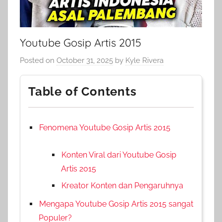
Youtube Gosip Artis 2015
Posted on
October 31, 2025
by
Kyle Rivera
Table of Contents
Fenomena Youtube Gosip Artis 2015
Konten Viral dari Youtube Gosip
Artis 2015
Kreator Konten dan Pengaruhnya
Mengapa Youtube Gosip Artis 2015 sangat
Populer?