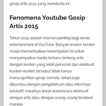
gosip artis 2015 yang mendunia ini.
Fenomena Youtube Gosip
Artis 2015
Tahun 2015 adalah momen penting bagi dunia
entertainment di YouTube. Banyak kreator konten
mulai memanfaatkan kesempatan ini untuk
menyampaikan berita terbaru tentang artis
dengan konten yang lebih personal dan eksklusif.
Konten-konten tersebut tidak hanya
menyuguhkan gosip semata, tetapi juga
dibumbui dengan pengetahuan atau informasi
edukatif, misalnya lewat wawancara eksklusif
dengan artis atau dengan orang-orang terdekat
mereka.