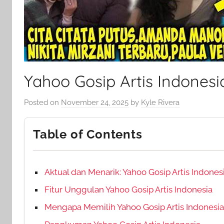
Yahoo Gosip Artis Indonesi
Posted on
November 24, 2025
by
Kyle Rivera
Table of Contents
Aktual dan Menarik: Yahoo Gosip Artis Indones
Fitur Unggulan Yahoo Gosip Artis Indonesia
Mengapa Memilih Yahoo Gosip Artis Indonesia