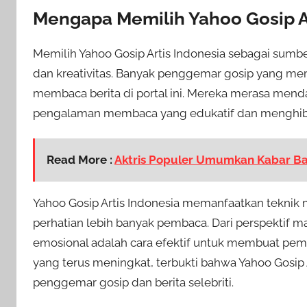
Mengapa Memilih Yahoo Gosip Ar
Memilih Yahoo Gosip Artis Indonesia sebagai sumber
dan kreativitas. Banyak penggemar gosip yang me
membaca berita di portal ini. Mereka merasa mendap
pengalaman membaca yang edukatif dan menghib
Read More :
Aktris Populer Umumkan Kabar Ba
Yahoo Gosip Artis Indonesia memanfaatkan teknik m
perhatian lebih banyak pembaca. Dari perspektif mar
emosional adalah cara efektif untuk membuat pemb
yang terus meningkat, terbukti bahwa Yahoo Gosip A
penggemar gosip dan berita selebriti.