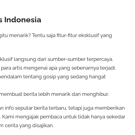
s Indonesia
u menarik? Tentu saja fitur-fitur eksklusif yang
ksklusif langsung dari sumber-sumber terpercaya.
ara artis mengenai apa yang sebenarnya terjadi.
 mendalam tentang gosip yang sedang hangat
membuat berita lebih menarik dan menghibur.
 info seputar berita terbaru, tetapi juga memberikan
el. Kami mengajak pembaca untuk tidak hanya sekedar
cerita yang disajikan.