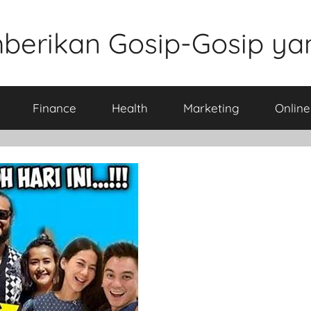
berikan Gosip-Gosip ya
Finance
Health
Marketing
Onlin