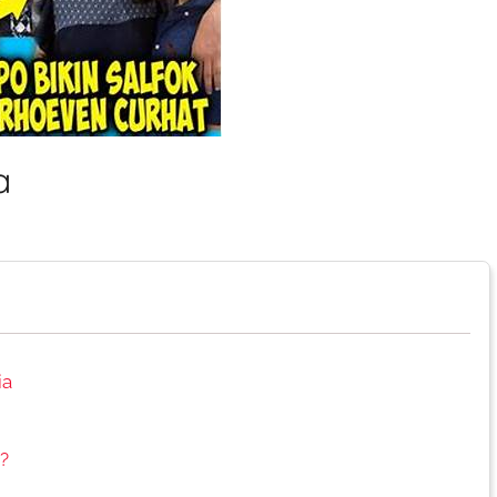
a
ia
?