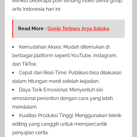
Berikut beberapa poin tentang video berita gosip
artis Indonesia hari ini:
Read More :
Gosip Terbaru Arya Saloka
Kemudahan Akses: Mudah ditemukan di
berbagai platform seperti YouTube, Instagram,
dan TikTok.
Cepat dan Real-Time: Publikasi bisa dilakukan
dalam hitungan menit setelah kejadian.
Daya Tarik Emosional: Menyentuh sisi
emosional penonton dengan cara yang lebih
mendalam.
Kualitas Produksi Tinggi: Menggunakan teknik
editing yang canggih untuk mempercantik
penyajian cerita.