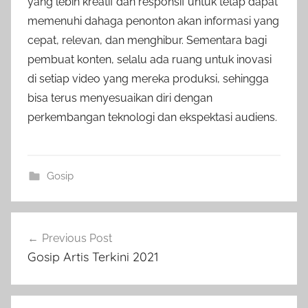
yang lebih kreatif dan responsif untuk tetap dapat
memenuhi dahaga penonton akan informasi yang
cepat, relevan, dan menghibur. Sementara bagi
pembuat konten, selalu ada ruang untuk inovasi
di setiap video yang mereka produksi, sehingga
bisa terus menyesuaikan diri dengan
perkembangan teknologi dan ekspektasi audiens.
Gosip
Post
Previous Post
navigation
Gosip Artis Terkini 2021