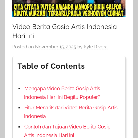
Video Berita Gosip Artis Indonesia
Hari Ini
Posted on
November 15, 2025
by
Kyle Rivera
Table of Contents
Mengapa Video Berita Gosip Artis
Indonesia Hari Ini Begitu Populer?
Fitur Menarik dari Video Berita Gosip Artis
Indonesia
Contoh dan Tujuan Video Berita Gosip
Artis Indonesia Hari Ini