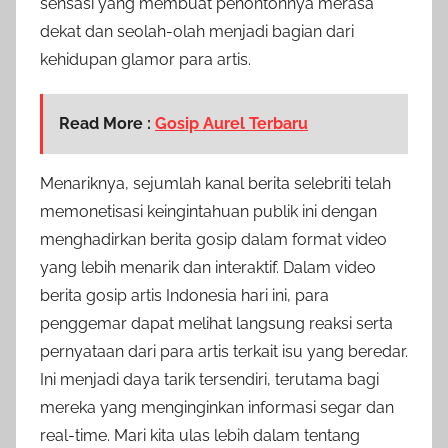
sensasi yang membuat penontonnya merasa
dekat dan seolah-olah menjadi bagian dari
kehidupan glamor para artis.
Read More :
Gosip Aurel Terbaru
Menariknya, sejumlah kanal berita selebriti telah
memonetisasi keingintahuan publik ini dengan
menghadirkan berita gosip dalam format video
yang lebih menarik dan interaktif. Dalam video
berita gosip artis Indonesia hari ini, para
penggemar dapat melihat langsung reaksi serta
pernyataan dari para artis terkait isu yang beredar.
Ini menjadi daya tarik tersendiri, terutama bagi
mereka yang menginginkan informasi segar dan
real-time. Mari kita ulas lebih dalam tentang