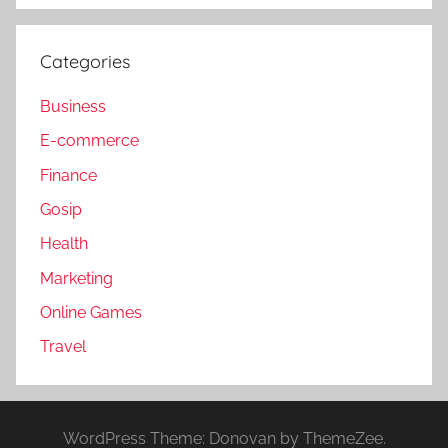
Categories
Business
E-commerce
Finance
Gosip
Health
Marketing
Online Games
Travel
WordPress Theme: Donovan by ThemeZee.