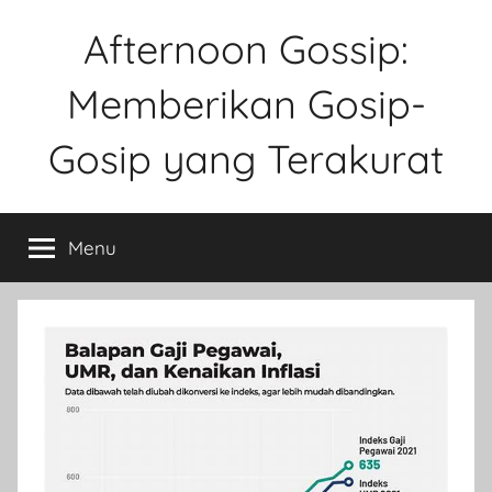
Skip
Afternoon Gossip:
to
content
Memberikan Gosip-
Gosip yang Terakurat
Sebuah
Website
Menu
Tentang
Ke
Gosipan
Di
Berbagai
Kalangan