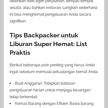
diberikan oleh agen perjalanan, tempat-tempat
wisata, atau bahkan restoran. Langkah sederhana
ini bisa menghemat pengeluaran Anda secara
signifikan.
Tips Backpacker untuk
Liburan Super Hemat: List
Praktis
Berikut beberapa poin penting yang harus Anda
ingat sebelum memulai petualangan hemat Anda.
Buat Anggaran: Tetapkan batasan
pengeluaran harian untuk menjaga keuangan
tetap terkendali.
Kemas Barang dengan Efisien: Bawa barang