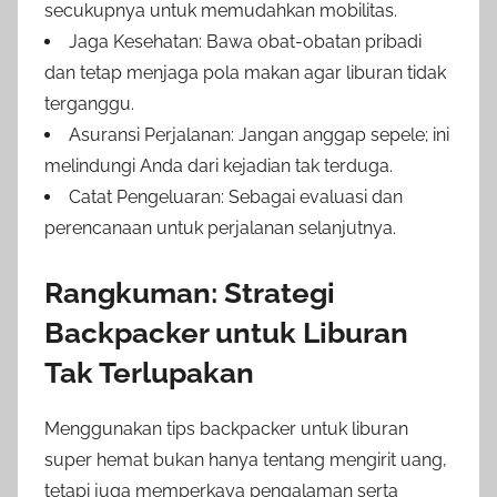
secukupnya untuk memudahkan mobilitas.
Jaga Kesehatan: Bawa obat-obatan pribadi
dan tetap menjaga pola makan agar liburan tidak
terganggu.
Asuransi Perjalanan: Jangan anggap sepele; ini
melindungi Anda dari kejadian tak terduga.
Catat Pengeluaran: Sebagai evaluasi dan
perencanaan untuk perjalanan selanjutnya.
Rangkuman: Strategi
Backpacker untuk Liburan
Tak Terlupakan
Menggunakan tips backpacker untuk liburan
super hemat bukan hanya tentang mengirit uang,
tetapi juga memperkaya pengalaman serta