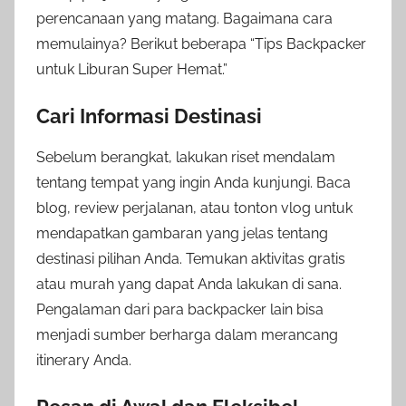
perencanaan yang matang. Bagaimana cara
memulainya? Berikut beberapa “Tips Backpacker
untuk Liburan Super Hemat.”
Cari Informasi Destinasi
Sebelum berangkat, lakukan riset mendalam
tentang tempat yang ingin Anda kunjungi. Baca
blog, review perjalanan, atau tonton vlog untuk
mendapatkan gambaran yang jelas tentang
destinasi pilihan Anda. Temukan aktivitas gratis
atau murah yang dapat Anda lakukan di sana.
Pengalaman dari para backpacker lain bisa
menjadi sumber berharga dalam merancang
itinerary Anda.