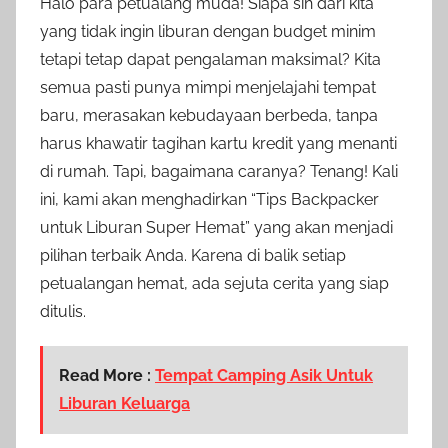
Halo para petualang muda! Siapa sih dari kita
yang tidak ingin liburan dengan budget minim
tetapi tetap dapat pengalaman maksimal? Kita
semua pasti punya mimpi menjelajahi tempat
baru, merasakan kebudayaan berbeda, tanpa
harus khawatir tagihan kartu kredit yang menanti
di rumah. Tapi, bagaimana caranya? Tenang! Kali
ini, kami akan menghadirkan “Tips Backpacker
untuk Liburan Super Hemat” yang akan menjadi
pilihan terbaik Anda. Karena di balik setiap
petualangan hemat, ada sejuta cerita yang siap
ditulis.
Read More :
Tempat Camping Asik Untuk
Liburan Keluarga