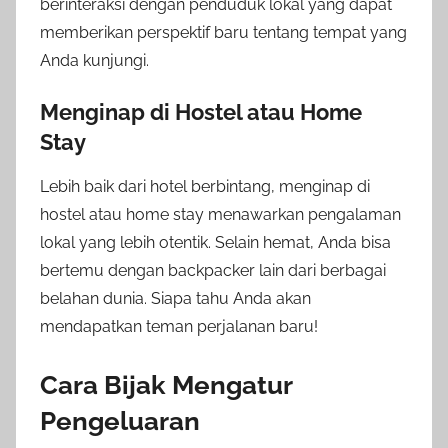
berinteraksi dengan penduduk lokal yang dapat
memberikan perspektif baru tentang tempat yang
Anda kunjungi.
Menginap di Hostel atau Home
Stay
Lebih baik dari hotel berbintang, menginap di
hostel atau home stay menawarkan pengalaman
lokal yang lebih otentik. Selain hemat, Anda bisa
bertemu dengan backpacker lain dari berbagai
belahan dunia. Siapa tahu Anda akan
mendapatkan teman perjalanan baru!
Cara Bijak Mengatur
Pengeluaran