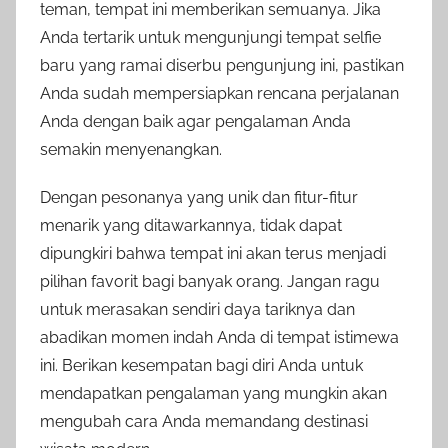
teman, tempat ini memberikan semuanya. Jika
Anda tertarik untuk mengunjungi tempat selfie
baru yang ramai diserbu pengunjung ini, pastikan
Anda sudah mempersiapkan rencana perjalanan
Anda dengan baik agar pengalaman Anda
semakin menyenangkan.
Dengan pesonanya yang unik dan fitur-fitur
menarik yang ditawarkannya, tidak dapat
dipungkiri bahwa tempat ini akan terus menjadi
pilihan favorit bagi banyak orang. Jangan ragu
untuk merasakan sendiri daya tariknya dan
abadikan momen indah Anda di tempat istimewa
ini. Berikan kesempatan bagi diri Anda untuk
mendapatkan pengalaman yang mungkin akan
mengubah cara Anda memandang destinasi