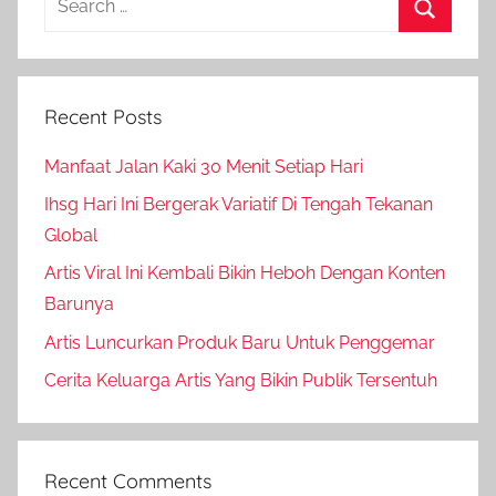
for:
Search
Recent Posts
Manfaat Jalan Kaki 30 Menit Setiap Hari
Ihsg Hari Ini Bergerak Variatif Di Tengah Tekanan
Global
Artis Viral Ini Kembali Bikin Heboh Dengan Konten
Barunya
Artis Luncurkan Produk Baru Untuk Penggemar
Cerita Keluarga Artis Yang Bikin Publik Tersentuh
Recent Comments