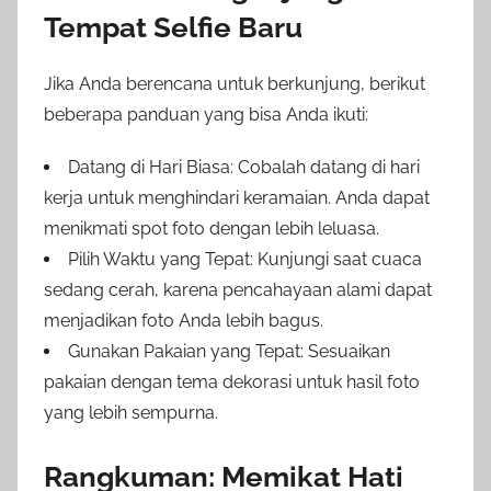
Tempat Selfie Baru
Jika Anda berencana untuk berkunjung, berikut
beberapa panduan yang bisa Anda ikuti:
Datang di Hari Biasa: Cobalah datang di hari
kerja untuk menghindari keramaian. Anda dapat
menikmati spot foto dengan lebih leluasa.
Pilih Waktu yang Tepat: Kunjungi saat cuaca
sedang cerah, karena pencahayaan alami dapat
menjadikan foto Anda lebih bagus.
Gunakan Pakaian yang Tepat: Sesuaikan
pakaian dengan tema dekorasi untuk hasil foto
yang lebih sempurna.
Rangkuman: Memikat Hati