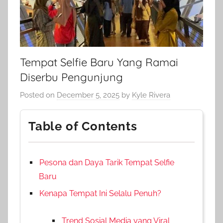
Tempat Selfie Baru Yang Ramai
Diserbu Pengunjung
Posted on
December 5, 2025
by
Kyle Rivera
Table of Contents
Pesona dan Daya Tarik Tempat Selfie
Baru
Kenapa Tempat Ini Selalu Penuh?
Trend Sosial Media yang Viral