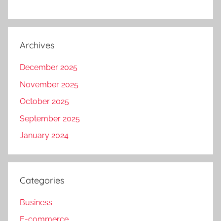
Archives
December 2025
November 2025
October 2025
September 2025
January 2024
Categories
Business
E-commerce