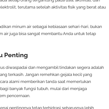
da setiap orang tergantung pada usia, aktivitas, dan
ktrolit, terutama setelah aktivitas fisik yang berat atau
ikan minum air sebagai kebiasaan sehari-hari, bukan
um air juga bisa sangat membantu Anda untuk tetap
u Penting
arus diwaspadai dan mengambil tindakan segera adalah
ng terkasih. Jangan remehkan gejala kecil yang
ecara alami memberikan tanda saat memerlukan
 bagi banyak fungsi tubuh, mulai dari menjaga
em pencernaan.
nai pentingnya tetap terhidrasi seharusnya lebih