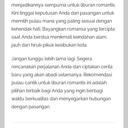
menjadikannya sempurna untuk liburan romantis.
Kini tinggal keputusan Anda dan pasangan untuk
memilih pulau mana yang paling sesuai dengan
kehendak hati. Bayangkan romansa yang tercipta
saat Anda berdua menikmati keindahan alam,
jauh dari hiruk-pikuk kesibukan kota.
Jangan tunggu lebih lama lagi. Segera
rencanakan perjalanan Anda dan ciptakan cerita
baru yang akan abadi selamanya. Rekomendasi
pulau cantik untuk liburan romantis ini adalah
pilihan terbaik bagi Anda yang ingin berbagi
waktu berkualitas dan menyegarkan hubungan
dengan pasangan.