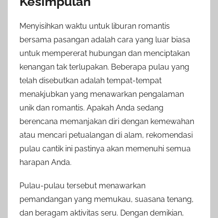
Kesimpulan
Menyisihkan waktu untuk liburan romantis
bersama pasangan adalah cara yang luar biasa
untuk mempererat hubungan dan menciptakan
kenangan tak terlupakan. Beberapa pulau yang
telah disebutkan adalah tempat-tempat
menakjubkan yang menawarkan pengalaman
unik dan romantis. Apakah Anda sedang
berencana memanjakan diri dengan kemewahan
atau mencari petualangan di alam, rekomendasi
pulau cantik ini pastinya akan memenuhi semua
harapan Anda.
Pulau-pulau tersebut menawarkan
pemandangan yang memukau, suasana tenang,
dan beragam aktivitas seru. Dengan demikian,