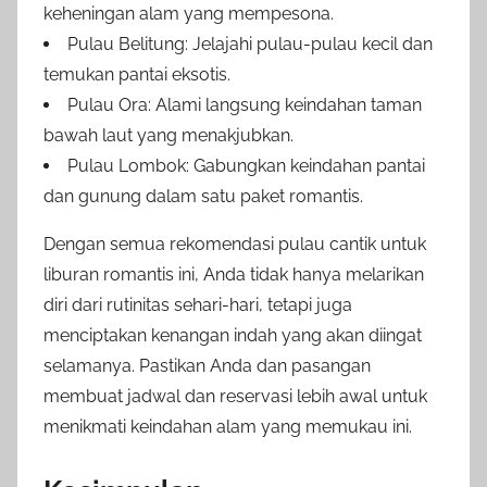
keheningan alam yang mempesona.
Pulau Belitung: Jelajahi pulau-pulau kecil dan
temukan pantai eksotis.
Pulau Ora: Alami langsung keindahan taman
bawah laut yang menakjubkan.
Pulau Lombok: Gabungkan keindahan pantai
dan gunung dalam satu paket romantis.
Dengan semua rekomendasi pulau cantik untuk
liburan romantis ini, Anda tidak hanya melarikan
diri dari rutinitas sehari-hari, tetapi juga
menciptakan kenangan indah yang akan diingat
selamanya. Pastikan Anda dan pasangan
membuat jadwal dan reservasi lebih awal untuk
menikmati keindahan alam yang memukau ini.