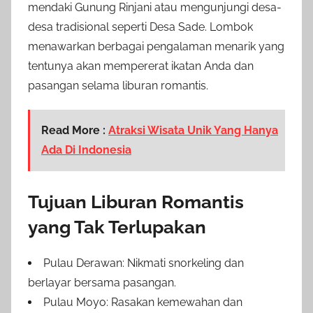
mendaki Gunung Rinjani atau mengunjungi desa-
desa tradisional seperti Desa Sade. Lombok
menawarkan berbagai pengalaman menarik yang
tentunya akan mempererat ikatan Anda dan
pasangan selama liburan romantis.
Read More :
Atraksi Wisata Unik Yang Hanya
Ada Di Indonesia
Tujuan Liburan Romantis
yang Tak Terlupakan
Pulau Derawan: Nikmati snorkeling dan
berlayar bersama pasangan.
Pulau Moyo: Rasakan kemewahan dan