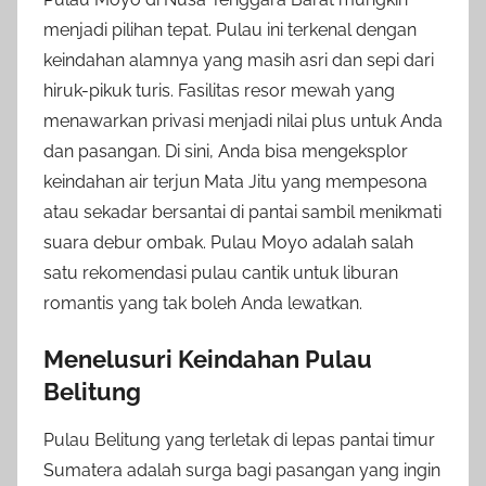
menjadi pilihan tepat. Pulau ini terkenal dengan
keindahan alamnya yang masih asri dan sepi dari
hiruk-pikuk turis. Fasilitas resor mewah yang
menawarkan privasi menjadi nilai plus untuk Anda
dan pasangan. Di sini, Anda bisa mengeksplor
keindahan air terjun Mata Jitu yang mempesona
atau sekadar bersantai di pantai sambil menikmati
suara debur ombak. Pulau Moyo adalah salah
satu rekomendasi pulau cantik untuk liburan
romantis yang tak boleh Anda lewatkan.
Menelusuri Keindahan Pulau
Belitung
Pulau Belitung yang terletak di lepas pantai timur
Sumatera adalah surga bagi pasangan yang ingin