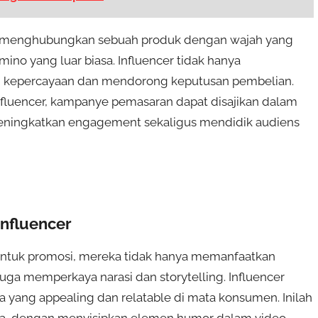
ni, menghubungkan sebuah produk dengan wajah yang
ino yang luar biasa. Influencer tidak hanya
 kepercayaan dan mendorong keputusan pembelian.
influencer, kampanye pemasaran dapat disajikan dalam
 meningkatkan engagement sekaligus mendidik audiens
nfluencer
untuk promosi, mereka tidak hanya memanfaatkan
 juga memperkaya narasi dan storytelling. Influencer
 yang appealing dan relatable di mata konsumen. Inilah
salnya, dengan menyisipkan elemen humor dalam video