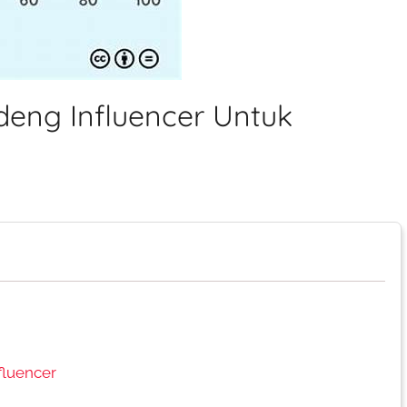
eng Influencer Untuk
fluencer