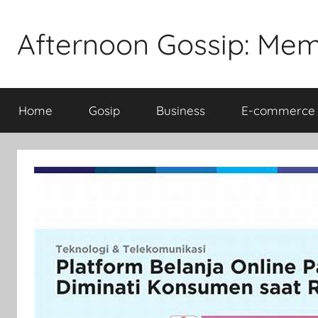
Skip
to
Afternoon Gossip: Mem
content
Sebuah
Website
Home
Gosip
Business
E-commerce
Tentang
Ke
Gosipan
Di
Berbagai
Kalangan