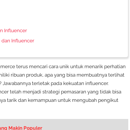
n Influencer
dan Influencer
ommerce terus mencari cara unik untuk menarik perhatian
iki ribuan produk, apa yang bisa membuatnya terlihat
 Jawabannya terletak pada kekuatan influencer.
cer telah menjadi strategi pemasaran yang tidak bisa
daya tarik dan kemampuan untuk mengubah pengikut
ang Makin Populer