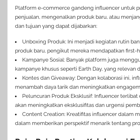
Platform e-commerce gandeng influencer untuk p
penjualan, mengenalkan produk baru, atau menjang
dan tujuan yang dapat dijabarkan:
Unboxing Produk: Ini menjadi kegiatan rutin b
produk baru, pengikut mereka mendapatkan first-
Kampanye Sosial: Banyak platform juga menggu
kampanye khusus seperti Earth Day, yang relevan
Kontes dan Giveaway: Dengan kolaborasi ini, i
menambah daya tarik dan meningkatkan engagemen
Peluncuran Produk Eksklusif: Influencer terliba
akan meningkatkan eksklusifitas dan urgensi pemb
Content Creation: Kreatifitas influencer dal
dalam memberikan perspektif menarik tentang pro