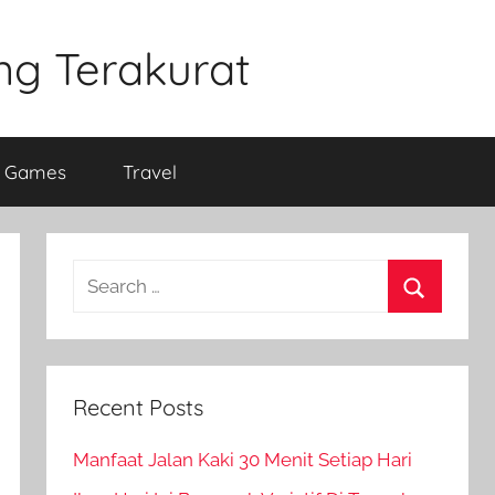
ng Terakurat
e Games
Travel
Search
for:
Search
Recent Posts
Manfaat Jalan Kaki 30 Menit Setiap Hari