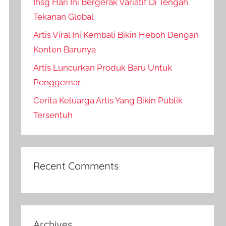
Ihsg Hari Ini Bergerak Variatif Di Tengah
Tekanan Global
Artis Viral Ini Kembali Bikin Heboh Dengan
Konten Barunya
Artis Luncurkan Produk Baru Untuk
Penggemar
Cerita Keluarga Artis Yang Bikin Publik
Tersentuh
Recent Comments
Archives