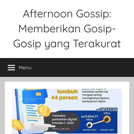
Skip
Afternoon Gossip:
to
content
Memberikan Gosip-
Gosip yang Terakurat
Sebuah
Website
Menu
Tentang
Ke
Gosipan
Di
Berbagai
Kalangan