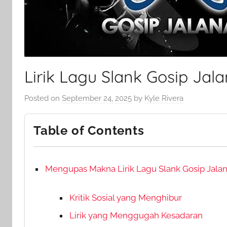
Lirik Lagu Slank Gosip Jal
Posted on
September 24, 2025
by
Kyle Rivera
Table of Contents
Mengupas Makna Lirik Lagu Slank Gosip Jala
Kritik Sosial yang Menghibur
Lirik yang Menggugah Kesadaran