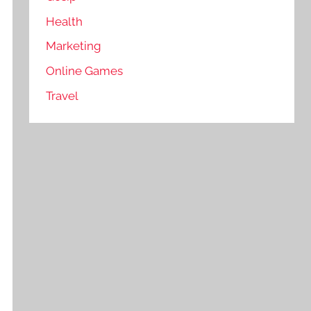
Health
Marketing
Online Games
Travel