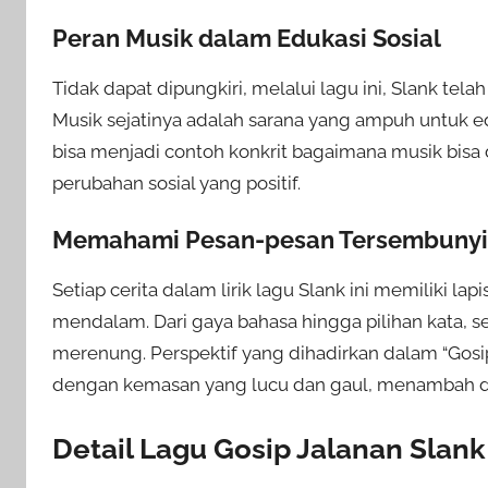
Peran Musik dalam Edukasi Sosial
Tidak dapat dipungkiri, melalui lagu ini, Slank tel
Musik sejatinya adalah sarana yang ampuh untuk edu
bisa menjadi contoh konkrit bagaimana musik bis
perubahan sosial yang positif.
Memahami Pesan-pesan Tersembunyi
Setiap cerita dalam lirik lagu Slank ini memiliki l
mendalam. Dari gaya bahasa hingga pilihan kata
merenung. Perspektif yang dihadirkan dalam “Gosip
dengan kemasan yang lucu dan gaul, menambah day
Detail Lagu Gosip Jalanan Slank