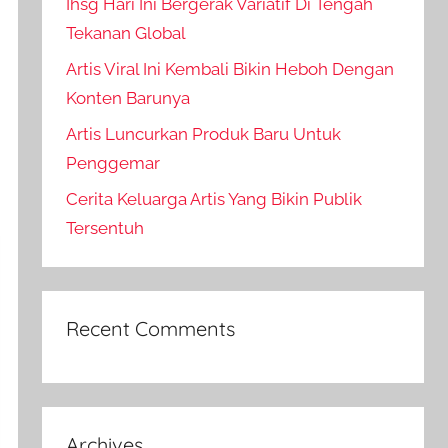
Ihsg Hari Ini Bergerak Variatif Di Tengah
Tekanan Global
Artis Viral Ini Kembali Bikin Heboh Dengan
Konten Barunya
Artis Luncurkan Produk Baru Untuk
Penggemar
Cerita Keluarga Artis Yang Bikin Publik
Tersentuh
Recent Comments
Archives