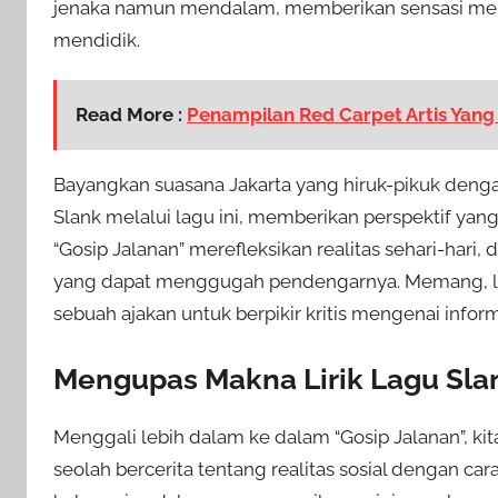
jenaka namun mendalam, memberikan sensasi men
mendidik.
Read More :
Penampilan Red Carpet Artis Yang
Bayangkan suasana Jakarta yang hiruk-pikuk denga
Slank melalui lagu ini, memberikan perspektif yang
“Gosip Jalanan” merefleksikan realitas sehari-hari,
yang dapat menggugah pendengarnya. Memang, lag
sebuah ajakan untuk berpikir kritis mengenai infor
Mengupas Makna Lirik Lagu Sla
Menggali lebih dalam ke dalam “Gosip Jalanan”, ki
seolah bercerita tentang realitas sosial dengan ca