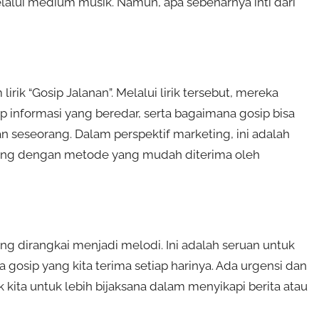
lui medium musik. Namun, apa sebenarnya inti dari
lirik “Gosip Jalanan”. Melalui lirik tersebut, mereka
informasi yang beredar, serta bagaimana gosip bisa
 seseorang. Dalam perspektif marketing, ini adalah
ting dengan metode yang mudah diterima oleh
yang dirangkai menjadi melodi. Ini adalah seruan untuk
a gosip yang kita terima setiap harinya. Ada urgensi dan
kita untuk lebih bijaksana dalam menyikapi berita atau