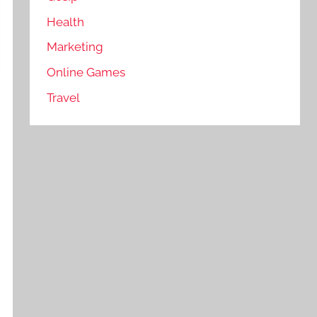
Health
Marketing
Online Games
Travel