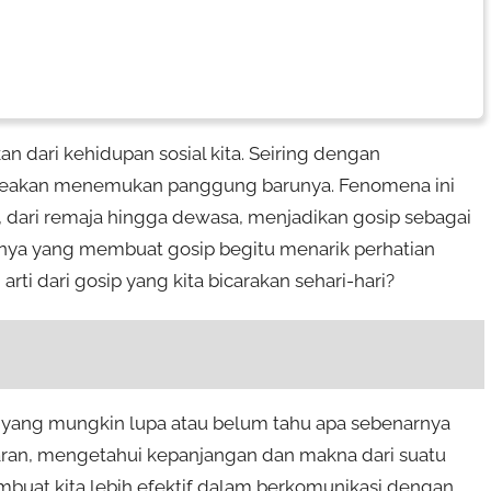
 dari kehidupan sosial kita. Seiring dengan
 seakan menemukan panggung barunya. Fenomena ini
, dari remaja hingga dewasa, menjadikan gosip sebagai
arnya yang membuat gosip begitu menarik perhatian
i dari gosip yang kita bicarakan sehari-hari?
ta yang mungkin lupa atau belum tahu apa sebenarnya
aran, mengetahui kepanjangan dan makna dari suatu
embuat kita lebih efektif dalam berkomunikasi dengan