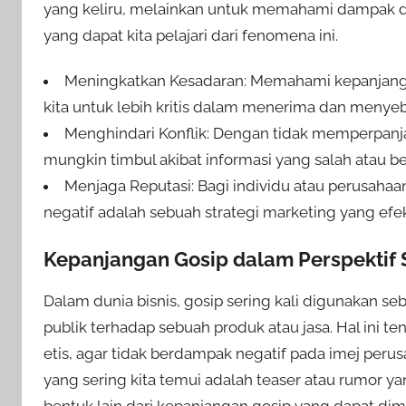
yang keliru, melainkan untuk memahami dampak dar
yang dapat kita pelajari dari fenomena ini.
Meningkatkan Kesadaran: Memahami kepanjang
kita untuk lebih kritis dalam menerima dan menyeb
Menghindari Konflik: Dengan tidak memperpanja
mungkin timbul akibat informasi yang salah atau be
Menjaga Reputasi: Bagi individu atau perusahaa
negatif adalah sebuah strategi marketing yang efekt
Kepanjangan Gosip dalam Perspektif 
Dalam dunia bisnis, gosip sering kali digunakan se
publik terhadap sebuah produk atau jasa. Hal ini te
etis, agar tidak berdampak negatif pada imej peru
yang sering kita temui adalah teaser atau rumor y