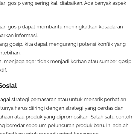
i gosip yang sering kali diabaikan. Ada banyak aspek
an gosip dapat membantu meningkatkan kesadaran
arkan informasi.
ng gosip, kita dapat mengurangi potensi konflik yang
rlebihan.
n, menjaga agar tidak menjadi korban atau sumber gosip
if.
Sosial
bagai strategi pemasaran atau untuk menarik perhatian
ntunya harus diiringi dengan strategi yang cerdas dan
sahaan atau produk yang dipromosikan. Salah satu contoh
ang beredar sebelum peluncuran produk baru. Ini adalah