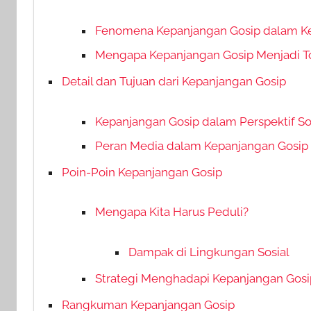
Fenomena Kepanjangan Gosip dalam Ke
Mengapa Kepanjangan Gosip Menjadi T
Detail dan Tujuan dari Kepanjangan Gosip
Kepanjangan Gosip dalam Perspektif So
Peran Media dalam Kepanjangan Gosip
Poin-Poin Kepanjangan Gosip
Mengapa Kita Harus Peduli?
Dampak di Lingkungan Sosial
Strategi Menghadapi Kepanjangan Gosi
Rangkuman Kepanjangan Gosip