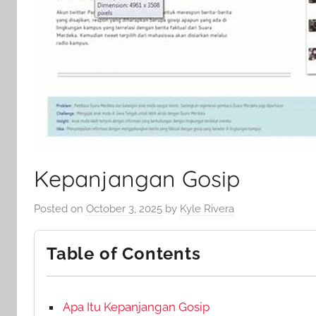
Kepanjangan Gosip
Posted on
October 3, 2025
by
Kyle Rivera
Table of Contents
Apa Itu Kepanjangan Gosip