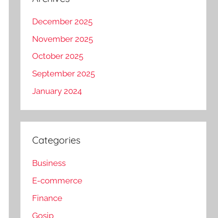
December 2025
November 2025
October 2025
September 2025
January 2024
Categories
Business
E-commerce
Finance
Gosip