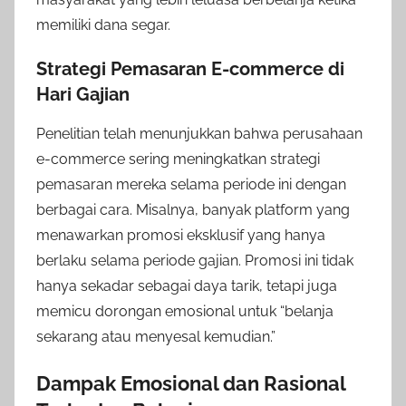
memiliki dana segar.
Strategi Pemasaran E-commerce di
Hari Gajian
Penelitian telah menunjukkan bahwa perusahaan
e-commerce sering meningkatkan strategi
pemasaran mereka selama periode ini dengan
berbagai cara. Misalnya, banyak platform yang
menawarkan promosi eksklusif yang hanya
berlaku selama periode gajian. Promosi ini tidak
hanya sekadar sebagai daya tarik, tetapi juga
memicu dorongan emosional untuk “belanja
sekarang atau menyesal kemudian.”
Dampak Emosional dan Rasional