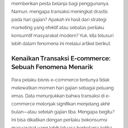
memberikan pesta belanja bagi penggunanya.
Namun, mengapa transaksi meningkat drastis
pada hari gajian? Apakah ini hasil dari strategi
marketing yang efektif atau sebatas perilaku
konsumtif masyarakat modern? Yuk, kita telusuri
lebih dalam fenomena ini melalui artikel berikut.
Kenaikan Transaksi E-commerce:
Sebuah Fenomena Menarik
Para pelaku bisnis e-commerce tentunya tidak
melewatkan momen hari gajian sebagai peluang
emas. Data menunjukkan bahwa transaksi di e-
commerce melonjak signifikan menjelang akhir
bulan—atau setelah gajian tiba. Mengapa begitu?
Ini bisa dikaitkan dengan perilaku bekonsumsi
masyarakat yang lebih leluasa berbelanja ketika