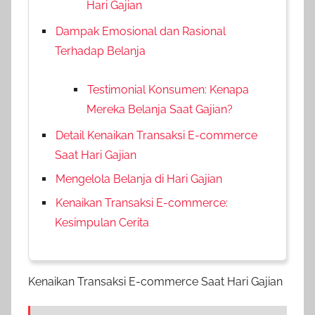
Hari Gajian
Dampak Emosional dan Rasional
Terhadap Belanja
Testimonial Konsumen: Kenapa
Mereka Belanja Saat Gajian?
Detail Kenaikan Transaksi E-commerce
Saat Hari Gajian
Mengelola Belanja di Hari Gajian
Kenaikan Transaksi E-commerce:
Kesimpulan Cerita
Kenaikan Transaksi E-commerce Saat Hari Gajian