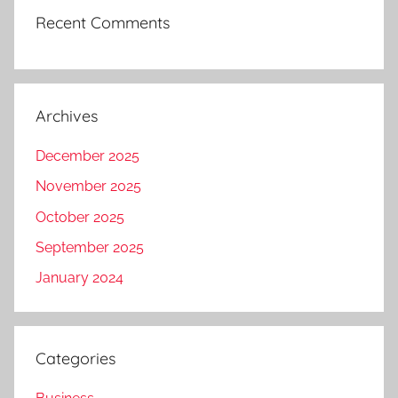
Recent Comments
Archives
December 2025
November 2025
October 2025
September 2025
January 2024
Categories