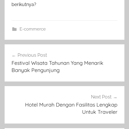
berikutnya?
E-commerce
Post
Previous Post
navigation
Festival Wisata Tahunan Yang Menarik
Banyak Pengunjung
Next Post
Hotel Murah Dengan Fasilitas Lengkap
Untuk Traveler