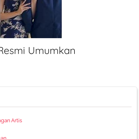
g Resmi Umumkan
gan Artis
gan