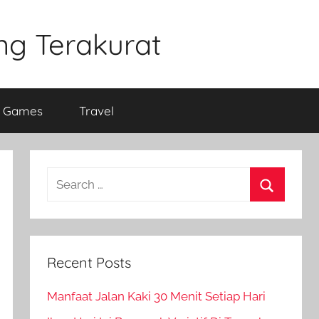
ng Terakurat
e Games
Travel
Search
for:
Search
Recent Posts
Manfaat Jalan Kaki 30 Menit Setiap Hari