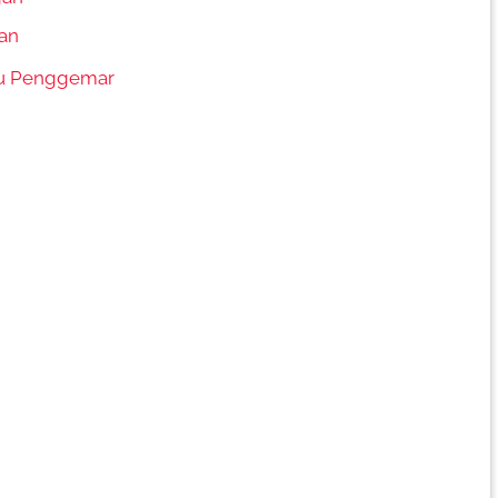
an
ahu Penggemar