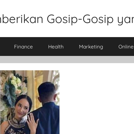
berikan Gosip-Gosip ya
Finance
Health
Marketing
Onlin