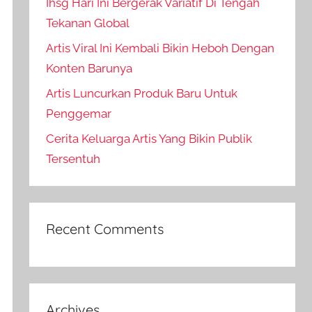
Ihsg Hari Ini Bergerak Variatif Di Tengah
Tekanan Global
Artis Viral Ini Kembali Bikin Heboh Dengan
Konten Barunya
Artis Luncurkan Produk Baru Untuk
Penggemar
Cerita Keluarga Artis Yang Bikin Publik
Tersentuh
Recent Comments
Archives