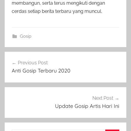
membangun, serta terus mengikuti dengan
cerdas setiap berita terbaru yang muncul.
Gosip
Post
Previous Post
navigation
Anti Gosip Terbaru 2020
Next Post
Update Gosip Artis Hari Ini