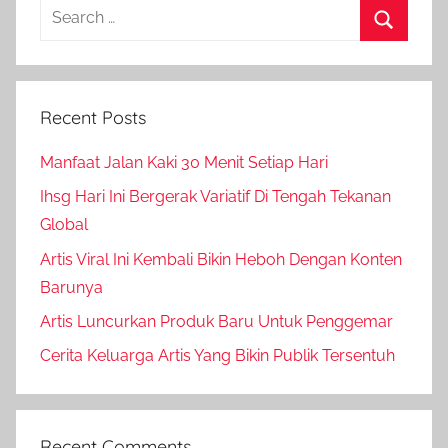
Search
for:
Search
Recent Posts
Manfaat Jalan Kaki 30 Menit Setiap Hari
Ihsg Hari Ini Bergerak Variatif Di Tengah Tekanan
Global
Artis Viral Ini Kembali Bikin Heboh Dengan Konten
Barunya
Artis Luncurkan Produk Baru Untuk Penggemar
Cerita Keluarga Artis Yang Bikin Publik Tersentuh
Recent Comments