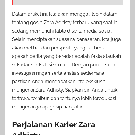
Dalam artikel ini, kita akan menggali lebih dalam
tentang gosip Zara Adhisty terbaru yang saat ini
sedang memenuhi tabloid serta media sosial.
Selain menciptakan suasana penasaran, kita juga
akan melihat dari perspektif yang berbeda,
apakah berita yang beredar adalah fakta ataukah
sekadar spekulasi semata. Dengan pendekatan
investigasi ringan serta analisis sederhana,
pastikan Anda mendapatkan info eksklusif
mengenai Zara Adhisty. Siapkan diri Anda untuk
tertawa, terhibur, dan tentunya lebih teredukasi
mengenai gosip-gosip hangat ini.
Perjalanan Karier Zara