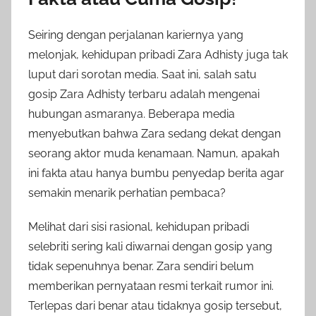
Seiring dengan perjalanan kariernya yang
melonjak, kehidupan pribadi Zara Adhisty juga tak
luput dari sorotan media. Saat ini, salah satu
gosip Zara Adhisty terbaru adalah mengenai
hubungan asmaranya. Beberapa media
menyebutkan bahwa Zara sedang dekat dengan
seorang aktor muda kenamaan. Namun, apakah
ini fakta atau hanya bumbu penyedap berita agar
semakin menarik perhatian pembaca?
Melihat dari sisi rasional, kehidupan pribadi
selebriti sering kali diwarnai dengan gosip yang
tidak sepenuhnya benar. Zara sendiri belum
memberikan pernyataan resmi terkait rumor ini.
Terlepas dari benar atau tidaknya gosip tersebut,