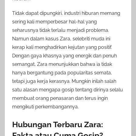
Tidak dapat dipungkiri, industri hiburan memang
sering kali memperbesar hal-hal yang
seharusnya tidak terlalu menjadi problema.
Namun dalam kasus Zara, selebriti muda ini
kerap kali menghadirkan kejutan yang positif.
Dengan gaya khasnya yang energik dan penuh
semangat, Zara menunjukkan bahwa ia tidak
hanya bergantung pada popularitas semata,
tetapi juga kerja kerasnya. Mungkin inilah salah
satu alasan mengapa gosip tentang dirinya selalu
membuat orang penasaran dan terus ingin
mengikuti perkembangannya.
Hubungan Terbaru Zara:
Fakta atau Cuma Gosip?