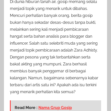
Di dunia hiburan tanah air, gosip memang selalu
menjadi topik yang menarik untuk dibahas.
Mencuri perhatian banyak orang, berita gosip
bukan hanya sekadar desas-desus tanpa bukti,
melainkan sering kali menjadi pembicaraan
hangat serta bahan analisis para blogger dan
influencer. Salah satu selebriti muda yang sering
menjadi topik pembicaraan adalah Zara Adhisty.
Dengan pesona yang tak terbantahkan serta
bakat akting yang mumpuni, Zara berhasil
membius banyak penggemar di berbagai
kalangan. Namun, bagaimana sebenarnya kabar
terbaru dari artis satu ini? Apakah ada isu terkini
yang menarik perhatian kita semua?
Read More :
Nama Grup Gosip