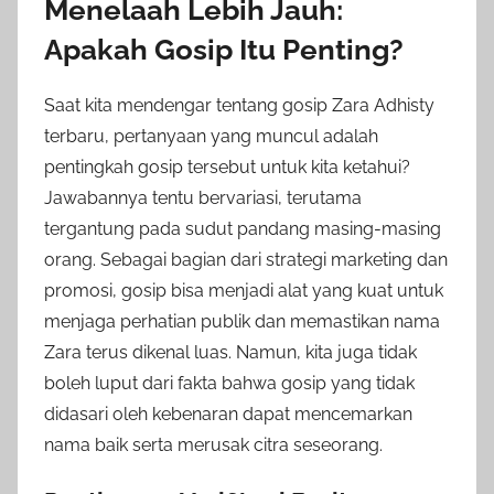
Menelaah Lebih Jauh:
Apakah Gosip Itu Penting?
Saat kita mendengar tentang gosip Zara Adhisty
terbaru, pertanyaan yang muncul adalah
pentingkah gosip tersebut untuk kita ketahui?
Jawabannya tentu bervariasi, terutama
tergantung pada sudut pandang masing-masing
orang. Sebagai bagian dari strategi marketing dan
promosi, gosip bisa menjadi alat yang kuat untuk
menjaga perhatian publik dan memastikan nama
Zara terus dikenal luas. Namun, kita juga tidak
boleh luput dari fakta bahwa gosip yang tidak
didasari oleh kebenaran dapat mencemarkan
nama baik serta merusak citra seseorang.