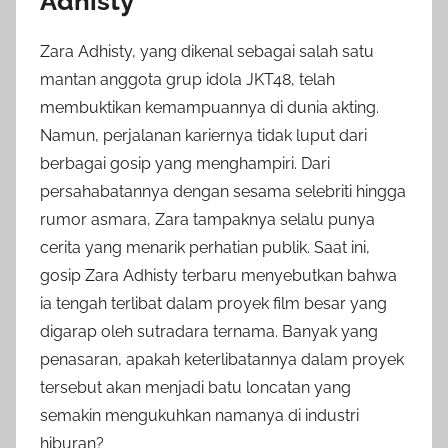
Adhisty
Zara Adhisty, yang dikenal sebagai salah satu
mantan anggota grup idola JKT48, telah
membuktikan kemampuannya di dunia akting.
Namun, perjalanan kariernya tidak luput dari
berbagai gosip yang menghampiri. Dari
persahabatannya dengan sesama selebriti hingga
rumor asmara, Zara tampaknya selalu punya
cerita yang menarik perhatian publik. Saat ini,
gosip Zara Adhisty terbaru menyebutkan bahwa
ia tengah terlibat dalam proyek film besar yang
digarap oleh sutradara ternama. Banyak yang
penasaran, apakah keterlibatannya dalam proyek
tersebut akan menjadi batu loncatan yang
semakin mengukuhkan namanya di industri
hiburan?