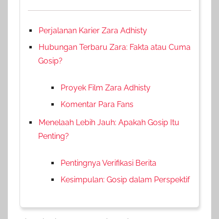
Perjalanan Karier Zara Adhisty
Hubungan Terbaru Zara: Fakta atau Cuma
Gosip?
Proyek Film Zara Adhisty
Komentar Para Fans
Menelaah Lebih Jauh: Apakah Gosip Itu
Penting?
Pentingnya Verifikasi Berita
Kesimpulan: Gosip dalam Perspektif