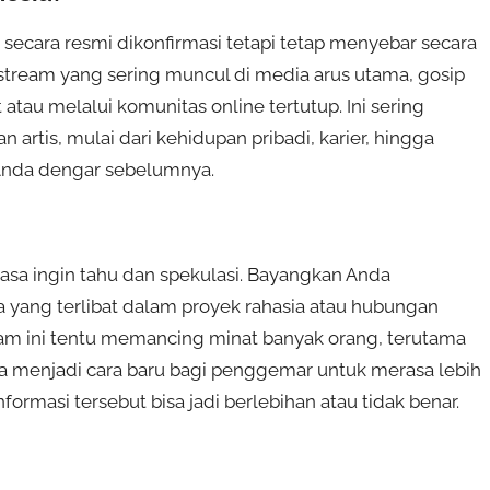
secara resmi dikonfirmasi tetapi tetap menyebar secara
nstream yang sering muncul di media arus utama, gosip
tau melalui komunitas online tertutup. Ini sering
artis, mulai dari kehidupan pribadi, karier, hingga
 Anda dengar sebelumnya.
a ingin tahu dan spekulasi. Bayangkan Anda
 yang terlibat dalam proyek rahasia atau hubungan
cam ini tentu memancing minat banyak orang, terutama
isa menjadi cara baru bagi penggemar untuk merasa lebih
rmasi tersebut bisa jadi berlebihan atau tidak benar.