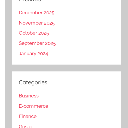
December 2025
November 2025
October 2025
September 2025
January 2024
Categories
Business
E-commerce
Finance
Gosip