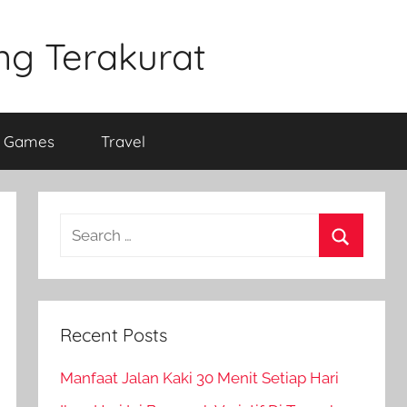
ng Terakurat
e Games
Travel
Search
for:
Search
Recent Posts
Manfaat Jalan Kaki 30 Menit Setiap Hari