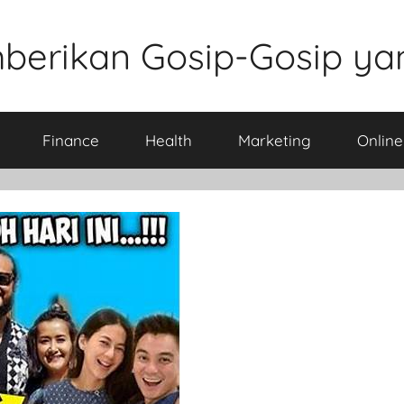
berikan Gosip-Gosip ya
Finance
Health
Marketing
Onlin