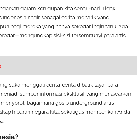
rhindarkan dalam kehidupan kita sehari-hari. Tidak
is Indonesia hadir sebagai cerita menarik yang
un bagi mereka yang hanya sekedar ingin tahu. Ada
eredar—mengungkap sisi-sisi tersembunyi para artis
p
ng suka menggali cerita-cerita dibalik layar para
a menjadi sumber informasi eksklusif yang menawarkan
an menyoroti bagaimana gosip underground artis
anskap hiburan negara kita, sekaligus memberikan Anda
a.
nesia?