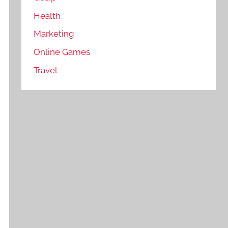
Health
Marketing
Online Games
Travel