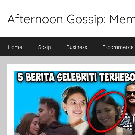
Skip
to
Afternoon Gossip: Mem
content
Sebuah
Website
Home
Gosip
Business
E-commerce
Tentang
Ke
Gosipan
Di
Berbagai
Kalangan