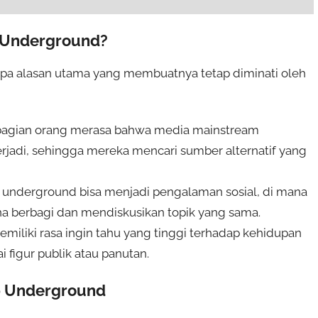
p Underground?
rapa alasan utama yang membuatnya tetap diminati oleh
bagian orang merasa bahwa media mainstream
rjadi, sehingga mereka mencari sumber alternatif yang
underground bisa menjadi pengalaman sosial, di mana
na berbagi dan mendiskusikan topik yang sama.
miliki rasa ingin tahu yang tinggi terhadap kehidupan
 figur publik atau panutan.
p Underground