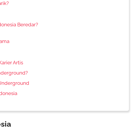
rik?
donesia Beredar?
tama
rier Artis
Underground?
 Underground
ndonesia
sia