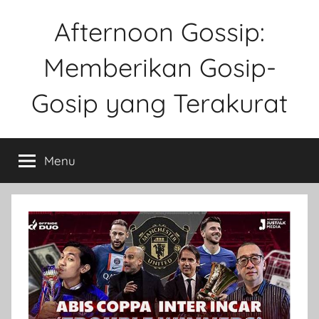
Skip
Afternoon Gossip:
to
content
Memberikan Gosip-
Gosip yang Terakurat
Sebuah
Website
Menu
Tentang
Ke
Gosipan
Di
Berbagai
Kalangan