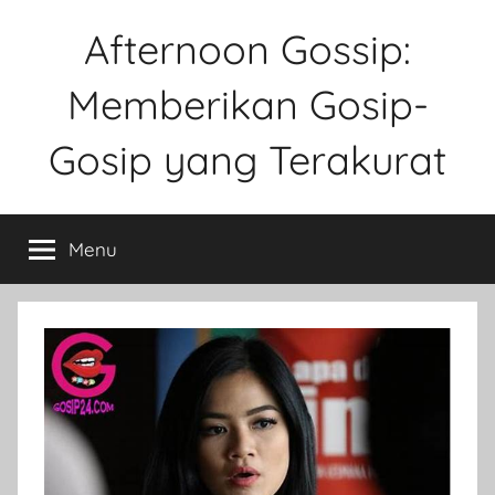
Skip
Afternoon Gossip:
to
content
Memberikan Gosip-
Gosip yang Terakurat
Sebuah
Website
Menu
Tentang
Ke
Gosipan
Di
Berbagai
Kalangan