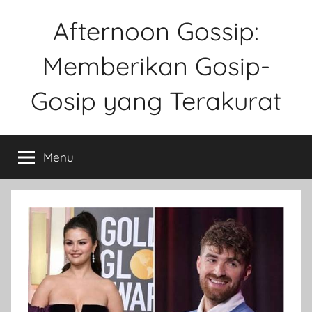
Skip
Afternoon Gossip:
to
content
Memberikan Gosip-
Gosip yang Terakurat
Sebuah
Website
Menu
Tentang
Ke
Gosipan
Di
Berbagai
Kalangan