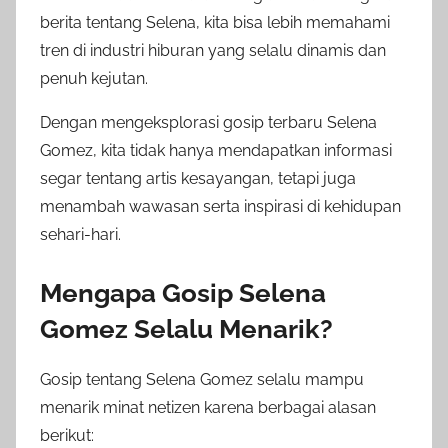
berita tentang Selena, kita bisa lebih memahami
tren di industri hiburan yang selalu dinamis dan
penuh kejutan.
Dengan mengeksplorasi gosip terbaru Selena
Gomez, kita tidak hanya mendapatkan informasi
segar tentang artis kesayangan, tetapi juga
menambah wawasan serta inspirasi di kehidupan
sehari-hari.
Mengapa Gosip Selena
Gomez Selalu Menarik?
Gosip tentang Selena Gomez selalu mampu
menarik minat netizen karena berbagai alasan
berikut: