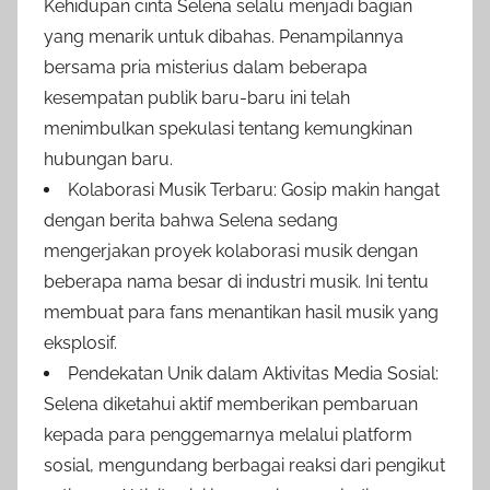
Kehidupan cinta Selena selalu menjadi bagian
yang menarik untuk dibahas. Penampilannya
bersama pria misterius dalam beberapa
kesempatan publik baru-baru ini telah
menimbulkan spekulasi tentang kemungkinan
hubungan baru.
Kolaborasi Musik Terbaru: Gosip makin hangat
dengan berita bahwa Selena sedang
mengerjakan proyek kolaborasi musik dengan
beberapa nama besar di industri musik. Ini tentu
membuat para fans menantikan hasil musik yang
eksplosif.
Pendekatan Unik dalam Aktivitas Media Sosial:
Selena diketahui aktif memberikan pembaruan
kepada para penggemarnya melalui platform
sosial, mengundang berbagai reaksi dari pengikut