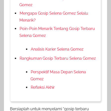
Gomez
Mengapa Gosip Selena Gomez Selalu
Menarik?
Poin-Poin Menarik Tentang Gosip Terbaru
Selena Gomez
Analisis Karier Selena Gomez
Rangkuman Gosip Terbaru Selena Gomez
Perspektif Masa Depan Selena
Gomez
Refleksi Akhir
Bersiaplah untuk menyelami “gosip terbaru