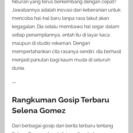
hiburan yang terus berkembang dengan cepat?
Jawabannya adalah inovasi dan keberanian untuk
mencoba hal-hal baru tanpa rasa takut akan
kegagalan. Dia selalu membawa hal segar dalam
setiap penampilannya, entah itu di layar kaca
maupun di studio rekaman. Dengan
mempertahankan cita rasanya sendiri, dia berhasil
menjadi panutan bagi kaum muda di seluruh
dunia.
—
Rangkuman Gosip Terbaru
Selena Gomez
Dari berbagai gosip dan berita terbaru tentang