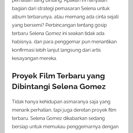
perhatian sang bintang. Apakah ini hanyalah
bagian dari strategi pemasaran Selena untuk
album terbarunya, atau memang ada cinta sejati
yang bersemi? Perbincangan tentang gosip
terbaru Selena Gomez ini seakan tidak ada
habisnya, dan para penggemar pun menantikan
konfirmasi lebih lanjut langsung dari artis
kesayangan mereka.
Proyek Film Terbaru yang
Dibintangi Selena Gomez
Tidak hanya kehidupan asmaranya saja yang
menarik perhatian, tapi juga deretan proyek film
terbaru. Selena Gomez dikabarkan sedang
bersiap untuk memukau penggemarnya dengan