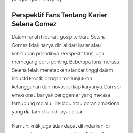
Perspektif Fans Tentang Karier
Selena Gomez
Dalam ranah hiburan, gosip terbaru Selena
Gomez tidak hanya dinilai dari karier atau
kehidupan pribadinya. Perspektif fans juga
memegang porsi penting. Beberapa fans merasa
Selena telah menetapkan standar tinggi dalam
industri kreatif, dengan menunjukkan
ketangguhan dan inovasi di tiap karyanya. Dari sisi
emosional, banyak penggemar yang merasa
terhubung melalui lirik lagu atau peran emosional
yang dia tampilkan di layar lebar.
Namun, kritik juga tidak dapat dihindarkan, di