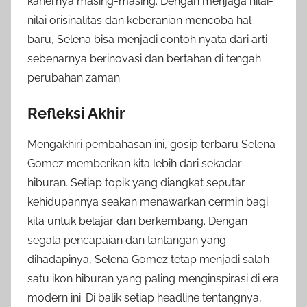
kariernya masing-masing. Dengan menjaga nilai-
nilai orisinalitas dan keberanian mencoba hal
baru, Selena bisa menjadi contoh nyata dari arti
sebenarnya berinovasi dan bertahan di tengah
perubahan zaman.
Refleksi Akhir
Mengakhiri pembahasan ini, gosip terbaru Selena
Gomez memberikan kita lebih dari sekadar
hiburan. Setiap topik yang diangkat seputar
kehidupannya seakan menawarkan cermin bagi
kita untuk belajar dan berkembang. Dengan
segala pencapaian dan tantangan yang
dihadapinya, Selena Gomez tetap menjadi salah
satu ikon hiburan yang paling menginspirasi di era
modern ini. Di balik setiap headline tentangnya,