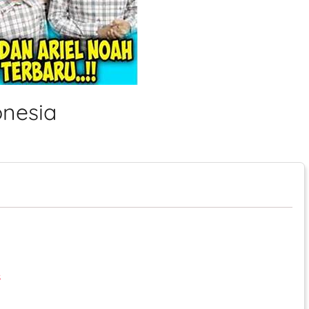
onesia
s