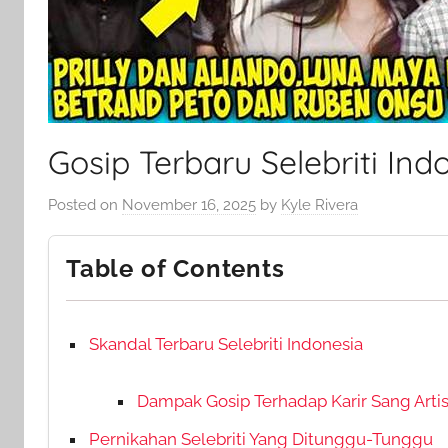
Gosip Terbaru Selebriti Ind
Posted on
November 16, 2025
by
Kyle Rivera
Table of Contents
Skandal Terbaru Selebriti Indonesia
Dampak Gosip Terhadap Karir Sang Arti
Pernikahan Selebriti Yang Ditunggu-Tunggu