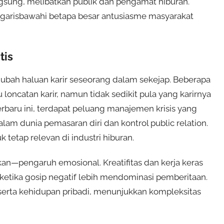
ngsung, melibatkan publik dan pengamat hiburan.
nggarisbawahi betapa besar antusiasme masyarakat
tis
gubah haluan karir seseorang dalam sekejap. Beberapa
oncatan karir, namun tidak sedikit pula yang karirnya
erbaru ini, terdapat peluang manajemen krisis yang
lam dunia pemasaran diri dan kontrol public relation.
 tetap relevan di industri hiburan.
kan—pengaruh emosional. Kreatifitas dan kerja keras
ketika gosip negatif lebih mendominasi pemberitaan.
serta kehidupan pribadi, menunjukkan kompleksitas