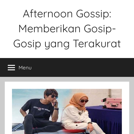
Skip
Afternoon Gossip:
to
content
Memberikan Gosip-
Gosip yang Terakurat
Sebuah
Website
Menu
Tentang
Ke
Gosipan
Di
Berbagai
Kalangan