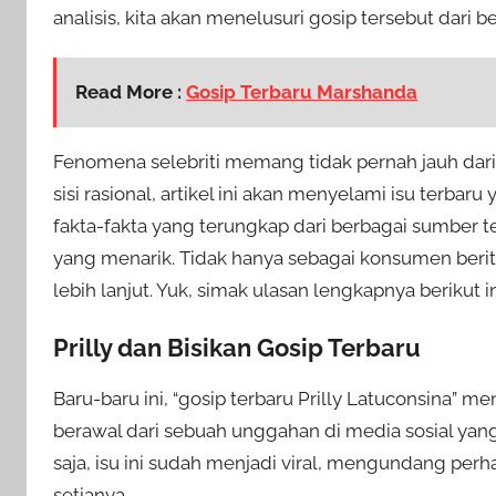
analisis, kita akan menelusuri gosip tersebut dari 
Read More :
Gosip Terbaru Marshanda
Fenomena selebriti memang tidak pernah jauh dar
sisi rasional, artikel ini akan menyelami isu terb
fakta-fakta yang terungkap dari berbagai sumber
yang menarik. Tidak hanya sebagai konsumen berita, 
lebih lanjut. Yuk, simak ulasan lengkapnya berikut in
Prilly dan Bisikan Gosip Terbaru
Baru-baru ini, “gosip terbaru Prilly Latuconsina” m
berawal dari sebuah unggahan di media sosial ya
saja, isu ini sudah menjadi viral, mengundang per
setianya.