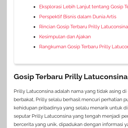
Eksplorasi Lebih Lanjut tentang Gosip Te
Perspektif Bisnis dalam Dunia Artis
Rincian Gosip Terbaru Prilly Latuconsina
Kesimpulan dan Ajakan
Rangkuman Gosip Terbaru Prilly Latuco
Gosip Terbaru Prilly Latuconsina
Prilly Latuconsina adalah nama yang tidak asing di
berbakat, Prilly selalu berhasil mencuri perhatian
kehidupan pribadinya yang selalu menarik untuk diu
seputar Prilly Latuconsina yang tengah menjadi p
bercerita yang unik, dipadukan dengan informasi 