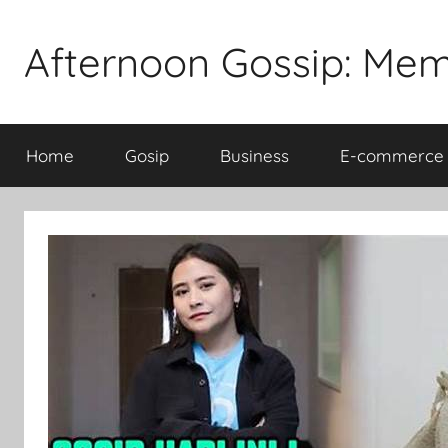
Skip
to
Afternoon Gossip: Mem
content
Sebuah
Website
Home
Gosip
Business
E-commerce
Tentang
Ke
Gosipan
Di
Berbagai
Kalangan