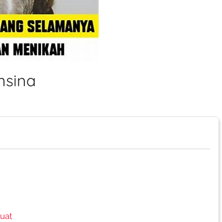
nsina
cuat