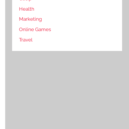
Health
Marketing
Online Games
Travel