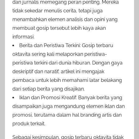
dan jurnalis memegang peran penting. Mereka
tidak sekedar menulis cerita, tetapi juga
menambahkan elemen analisis dan opini yang
membuat gosip tersebut lebih kaya akan
informasi.
Berita dan Peristiwa Terkini: Gosip terbaru
oktavita sering kali melaporkan peristiwa-
peristiwa terkini dari dunia hiburan. Dengan gaya
deskriptif dan naratif, artikel ini mengajak
pembaca untuk lebih memahami latar belakang
dari setiap berita yang disajikan.
Iklan dan Promosi Kreatif: Banyak berita yang
disampaikan juga mengandung elemen iklan dan
promosi, terutama dalam hal branding artis dan
produk terkait.
Sebagai kesimpulan, gosip terbaru oktavita tidak