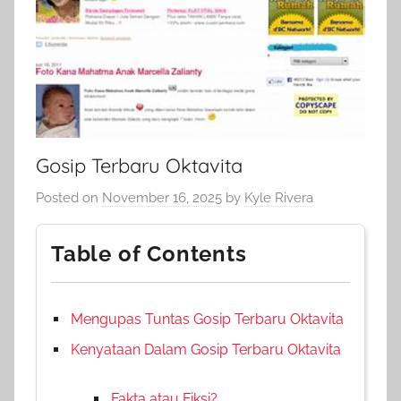
Gosip Terbaru Oktavita
Posted on
November 16, 2025
by
Kyle Rivera
Table of Contents
Mengupas Tuntas Gosip Terbaru Oktavita
Kenyataan Dalam Gosip Terbaru Oktavita
Fakta atau Fiksi?