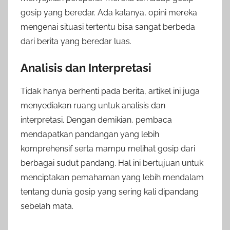
gosip yang beredar. Ada kalanya, opini mereka
mengenai situasi tertentu bisa sangat berbeda
dari berita yang beredar luas.
Analisis dan Interpretasi
Tidak hanya berhenti pada berita, artikel ini juga
menyediakan ruang untuk analisis dan
interpretasi. Dengan demikian, pembaca
mendapatkan pandangan yang lebih
komprehensif serta mampu melihat gosip dari
berbagai sudut pandang. Hal ini bertujuan untuk
menciptakan pemahaman yang lebih mendalam
tentang dunia gosip yang sering kali dipandang
sebelah mata.