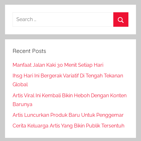
Search
for:
Search
Recent Posts
Manfaat Jalan Kaki 30 Menit Setiap Hari
Ihsg Hari Ini Bergerak Variatif Di Tengah Tekanan
Global
Artis Viral Ini Kembali Bikin Heboh Dengan Konten
Barunya
Artis Luncurkan Produk Baru Untuk Penggemar
Cerita Keluarga Artis Yang Bikin Publik Tersentuh