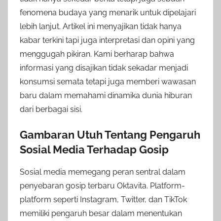
fenomena budaya yang menarik untuk dipelajari
lebih lanjut. Artikel ini menyajikan tidak hanya
kabar terkini tapi juga interpretasi dan opini yang
menggugah pikiran. Kami berharap bahwa
informasi yang disajikan tidak sekadar menjadi
konsumsi semata tetapi juga memberi wawasan
baru dalam memahami dinamika dunia hiburan
dari berbagai sisi.
Gambaran Utuh Tentang Pengaruh
Sosial Media Terhadap Gosip
Sosial media memegang peran sentral dalam
penyebaran gosip terbaru Oktavita. Platform-
platform seperti Instagram, Twitter, dan TikTok
memiliki pengaruh besar dalam menentukan