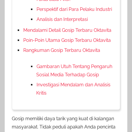
Perspektif dari Para Pelaku Industri
Analisis dan Interpretasi
Mendalami Detail Gosip Terbaru Oktavita
Poin-Poin Utama Gosip Terbaru Oktavita
Rangkuman Gosip Terbaru Oktavita
Gambaran Utuh Tentang Pengaruh
Sosial Media Terhadap Gosip
Investigasi Mendalam dan Analisis
Kritis
Gosip memiliki daya tarik yang kuat di kalangan
masyarakat. Tidak peduli apakah Anda pencinta