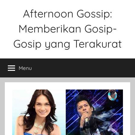
Skip
Afternoon Gossip:
to
content
Memberikan Gosip-
Gosip yang Terakurat
Sebuah
Website
Menu
Tentang
Ke
Gosipan
Di
Berbagai
Kalangan