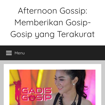
Skip
Afternoon Gossip:
to
content
Memberikan Gosip-
Gosip yang Terakurat
Sebuah
Website
Menu
Tentang
Ke
Gosipan
Di
Berbagai
Kalangan