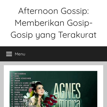
Skip
Afternoon Gossip:
to
content
Memberikan Gosip-
Gosip yang Terakurat
Sebuah
Website
Menu
Tentang
Ke
Gosipan
Di
Berbagai
Kalangan