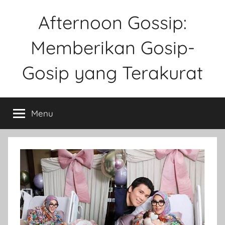
Skip
Afternoon Gossip:
to
content
Memberikan Gosip-
Gosip yang Terakurat
Sebuah
Website
Menu
Tentang
Ke
Gosipan
Di
Berbagai
Kalangan