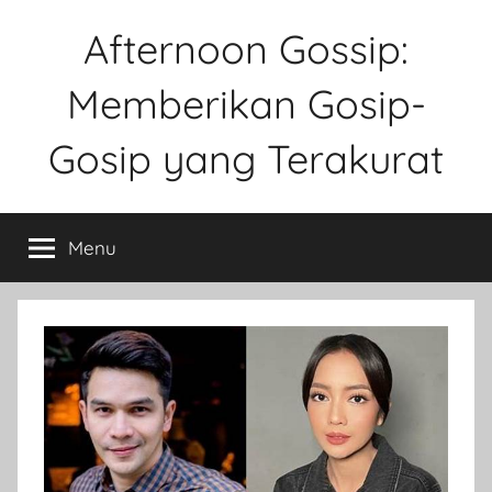
Skip
Afternoon Gossip:
to
content
Memberikan Gosip-
Gosip yang Terakurat
Sebuah
Website
Menu
Tentang
Ke
Gosipan
Di
Berbagai
Kalangan