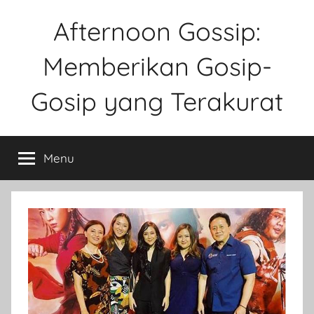
Skip
Afternoon Gossip:
to
content
Memberikan Gosip-
Gosip yang Terakurat
Sebuah
Website
Menu
Tentang
Ke
Gosipan
Di
Berbagai
Kalangan