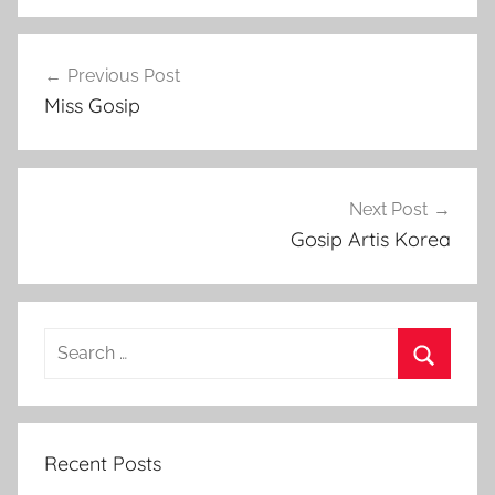
Post
Previous Post
navigation
Miss Gosip
Next Post
Gosip Artis Korea
Search
for:
Search
Recent Posts