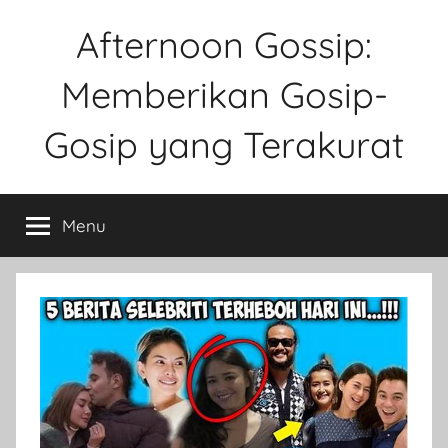
Skip
Afternoon Gossip:
to
content
Memberikan Gosip-
Gosip yang Terakurat
Sebuah
Website
Menu
Tentang
Ke
Gosipan
Di
Berbagai
Kalangan