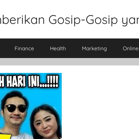
berikan Gosip-Gosip ya
Finance
Health
Marketing
Onlin