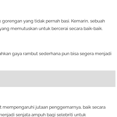
ik gorengan yang tidak pernah basi. Kemarin, sebuah
 yang memutuskan untuk bercerai secara baik-baik.
 bahkan gaya rambut sederhana pun bisa segera menjadi
apat mempengaruhi jutaan penggemarnya, baik secara
 menjadi senjata ampuh bagi selebriti untuk