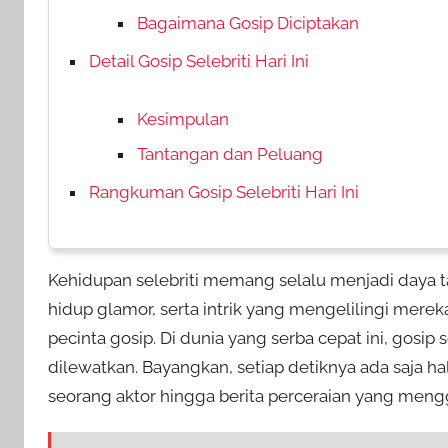
Bagaimana Gosip Diciptakan
Detail Gosip Selebriti Hari Ini
Kesimpulan
Tantangan dan Peluang
Rangkuman Gosip Selebriti Hari Ini
Kehidupan selebriti memang selalu menjadi daya tar
hidup glamor, serta intrik yang mengelilingi me
pecinta gosip. Di dunia yang serba cepat ini, gosip 
dilewatkan. Bayangkan, setiap detiknya ada saja hal
seorang aktor hingga berita perceraian yang meng