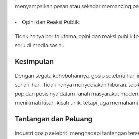
menyampaikan pesan atau sekadar memancing per
Opini dan Reaksi Publik:
Tidak hanya berita utama, opini dan reaksi publik 
seru di media sosial.
Kesimpulan
Dengan segala kehebohannya, gosip selebriti hari
sehari-hari. Tidak hanya menyediakan hiburan, topi
pop dan posisinya dalam ranah masyarakat modern. 
menikmati kisah-kisah unik, tetapi juga memahami k
Tantangan dan Peluang
Industri gosip selebriti menghadapi tantangan te