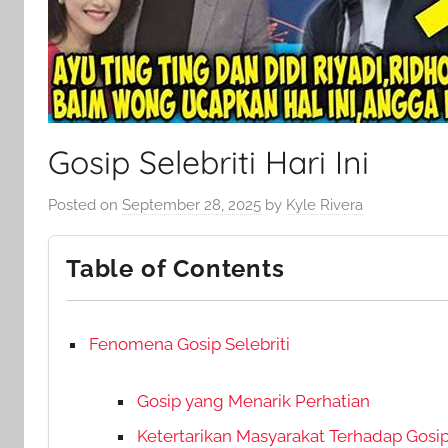
Gosip Selebriti Hari Ini
Posted on
September 28, 2025
by
Kyle Rivera
Table of Contents
Fenomena Gosip Selebriti
Gosip yang Menarik Perhatian
Ketertarikan Masyarakat Terhadap Gosi